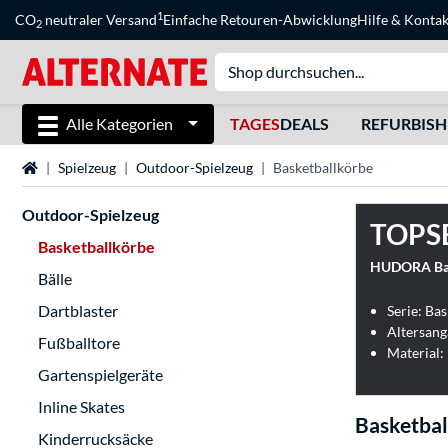
1
CO
neutraler Versand
Einfache Retouren-Abwicklung
Hilfe
&
Kontak
2
Alle Kategorien
TAGES
DEALS
REFURBIS
Startseite
Spielzeug
Outdoor-Spielzeug
Basketballkörbe
Outdoor-Spielzeug
TOPS
Basketballkörbe
HUDORA Bas
Bälle
Dartblaster
Serie: Ba
Altersang
Fußballtore
Material:
Gartenspielgeräte
Inline Skates
Basketbal
Kinderrucksäcke