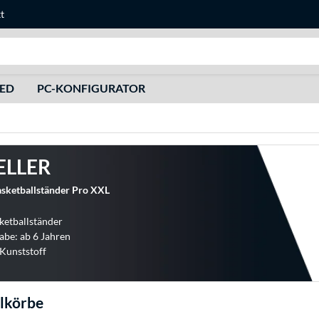
t
Suche
HED
PC-KONFIGURATOR
ELLER
ketballständer Pro XXL
sketballständer
abe: ab 6 Jahren
 Kunststoff
lkörbe