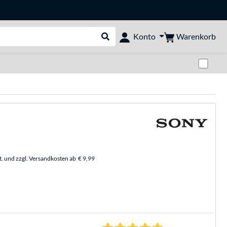
Warenkorb
Konto
Suche durchführen
Zwi
t. und zzgl. Versandkosten ab
€ 9,99
5.0 Sterne bei 2 Be