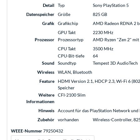
Detail
Typ
Sony PlayStation 5
Datenspeicher
Größe
825 GB
Grafik
Grafikchip
AMD Radeon RDNA 2 bas
GPU Takt
2230 MHz
Prozessor
Prozessortyp
AMD Ryzen "Zen 2" mit 
CPU Takt
3500 MHz
CPU-Bit-tiefe
64
Sound
Soundtyp
Tempest 3D AudioTech
Wireless
WLAN, Bluetooth
Feature
HDMI Version 2.1, HDCP 2.3, Wi-Fi 6 (802.
Speicher
Weitere
CFI-2100 Slim
Informationen
Hinweis
Account für das PlayStation Network und I
Zubehör
vorhanden
Wireless-Controller, 82
WEEE-Nummer
79250432