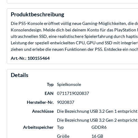
Produktbeschreibung
Die PS5-Konsole eröffnet völlig neue Gaming-Möglichkeiten, die du
Konsolendesign. Melde dich bei deinem Konto für das PlayStation N
ultraschnellen SSD, eine realistischere Spielerfahrung durch hapt
Leistung der speziell entwickelten CPU, GPU und SSD mit integrier
ziehen und erlebe die neuen Funktionen der PS5. Entdecke ein noch
Art.-Nr.: 100155464
Details
Typ
Spielkonsole
EAN
0711719020837
Hersteller-Nr.
9020837
Anschlüsse
Die Bezeichnung USB 3.2 Gen 1 entspricht 
Die Bezeichnung USB 3.2 Gen 2 entspricht 
Arbeitsspeicher
Typ
GDDR6
Größe
16 GB