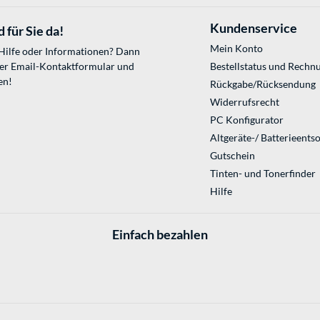
Kundenservice
 für Sie da!
Mein Konto
 Hilfe oder Informationen? Dann
ser
Email-Kontaktformular
und
Bestellstatus und Rechn
en!
Rückgabe/Rücksendung
Widerrufsrecht
PC Konfigurator
Altgeräte-/ Batterieents
Gutschein
Tinten- und Tonerfinder
Hilfe
Einfach bezahlen