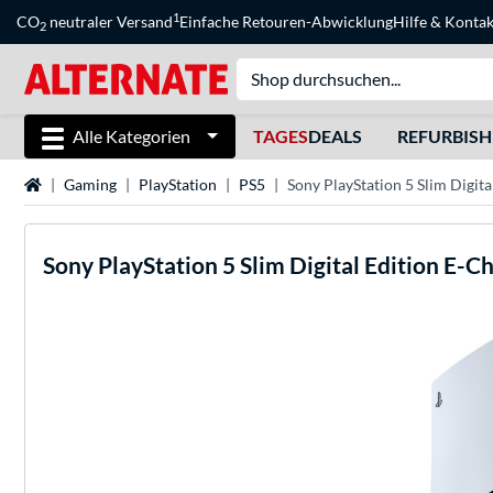
1
CO
neutraler Versand
Einfache Retouren-Abwicklung
Hilfe
&
Kontak
2
Alle Kategorien
TAGES
DEALS
REFURBIS
Startseite
Gaming
PlayStation
PS5
Sony PlayStation 5 Slim Digita
Sony
PlayStation 5 Slim Digital Edition E-Ch