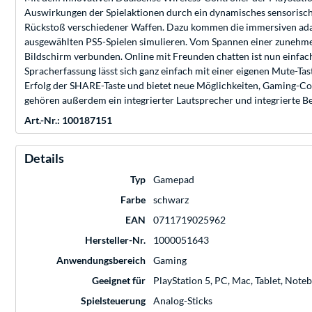
Auswirkungen der Spielaktionen durch ein dynamisches sensorisc
Rückstoß verschiedener Waffen. Dazu kommen die immersiven adapt
ausgewählten PS5-Spielen simulieren. Vom Spannen einer zunehmen
Bildschirm verbunden. Online mit Freunden chatten ist nun einfach
Spracherfassung lässt sich ganz einfach mit einer eigenen Mute-Tas
Erfolg der SHARE-Taste und bietet neue Möglichkeiten, Gaming-Con
gehören außerdem ein integrierter Lautsprecher und integrierte 
Art.-Nr.: 100187151
Details
Typ
Gamepad
Farbe
schwarz
EAN
0711719025962
Hersteller-Nr.
1000051643
Anwendungsbereich
Gaming
Geeignet für
PlayStation 5, PC, Mac, Tablet, Not
Spielsteuerung
Analog-Sticks