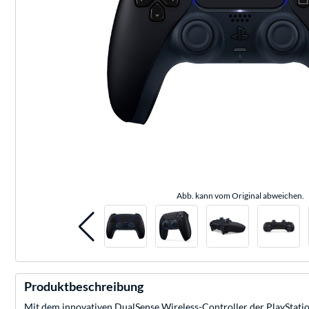
Abb. kann vom Original abweichen.
Produktbeschreibung
Mit dem innovativen DualSense Wireless-Controller der PlayStati