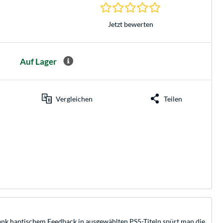
0.0 Sterne bei 0 Be
Jetzt bewerten
Auf Lager
Vergleichen
Teilen
ank haptischem Feedback in ausgewählten PS5-Titeln spürt man die