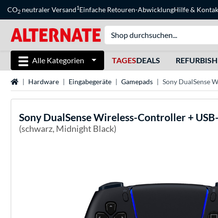
1
CO
neutraler Versand
Einfache Retouren-Abwicklung
Hilfe
&
Kontak
2
Alle Kategorien
TAGES
DEALS
REFURBIS
Startseite
Hardware
Eingabegeräte
Gamepads
Sony DualSense W
Sony
DualSense Wireless-Controller + USB
(schwarz, Midnight Black)