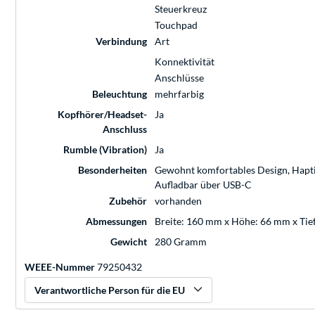
Steuerkreuz
Touchpad
Verbindung
Art
Konnektivität
Anschlüsse
Beleuchtung
mehrfarbig
Kopfhörer/Headset-
Ja
Anschluss
Rumble (Vibration)
Ja
Besonderheiten
Gewohnt komfortables Design, Haptisc
Aufladbar über USB-C
Zubehör
vorhanden
Abmessungen
Breite: 160 mm x Höhe: 66 mm x Ti
Gewicht
280 Gramm
WEEE-Nummer
79250432
Verantwortliche Person für die EU