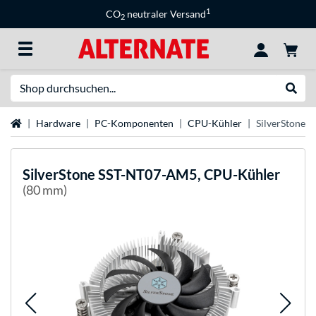
1
CO
neutraler Versand
2
Suche
Suche
Startseite
Hardware
PC-Komponenten
CPU-Kühler
SilverStone 
SilverStone
SST-NT07-AM5, CPU-Kühler
(80 mm)