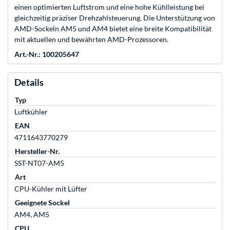
einen optimierten Luftstrom und eine hohe Kühlleistung bei
gleichzeitig präziser Drehzahlsteuerung. Die Unterstützung von
AMD-Sockeln AM5 und AM4 bietet eine breite Kompatibilität
mit aktuellen und bewährten AMD-Prozessoren.
Art.-Nr.: 100205647
Details
Typ
Luftkühler
EAN
4711643770279
Hersteller-Nr.
SST-NT07-AM5
Art
CPU-Kühler mit Lüfter
Geeignete Sockel
AM4, AM5
CPU