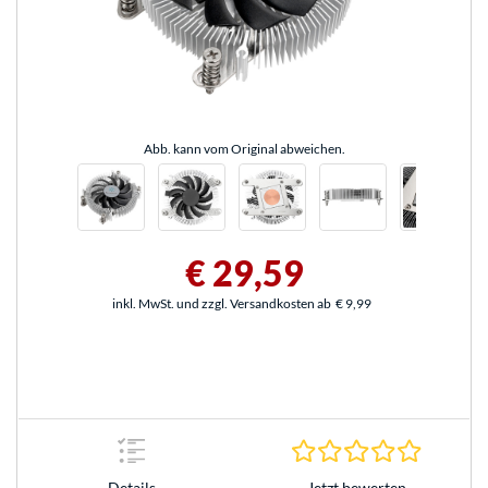
Abb. kann vom Original abweichen.
€ 29,59
inkl. MwSt. und zzgl. Versandkosten ab
€ 9,99
0.0 Stern
Jetzt bewerten
Details