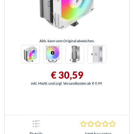
Abb. kann vom Original abweichen.
€ 30,59
inkl. MwSt. und zzgl. Versandkosten ab
€ 9,99
0.0 Stern
Jetzt bewerten
Details