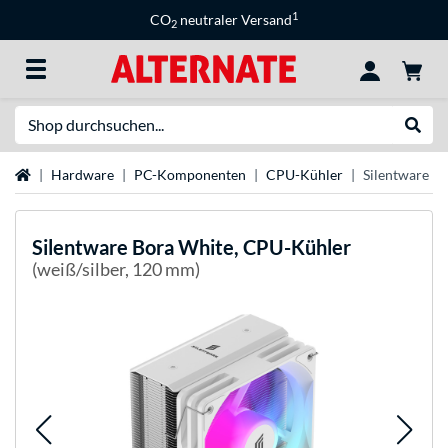
1
CO
neutraler Versand
2
Suche
Suche
Startseite
Hardware
PC-Komponenten
CPU-Kühler
Silentware B
Silentware
Bora White, CPU-Kühler
(weiß/silber, 120 mm)