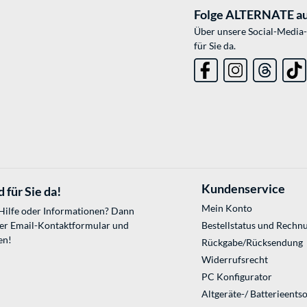
Folge ALTERNATE au
Über unsere Social-Media-
für Sie da.
Kundenservice
 für Sie da!
Mein Konto
 Hilfe oder Informationen? Dann
ser
Email-Kontaktformular
und
Bestellstatus und Rechn
en!
Rückgabe/Rücksendung
Widerrufsrecht
PC Konfigurator
Altgeräte-/ Batterieents