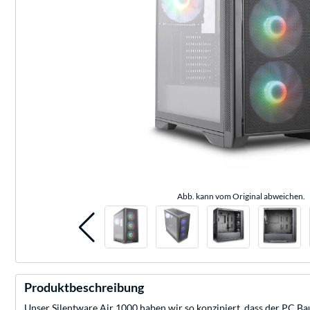
Abb. kann vom Original abweichen.
Produktbeschreibung
Unser Silentware Air 1000 haben wir so konzipiert, dass der PC B