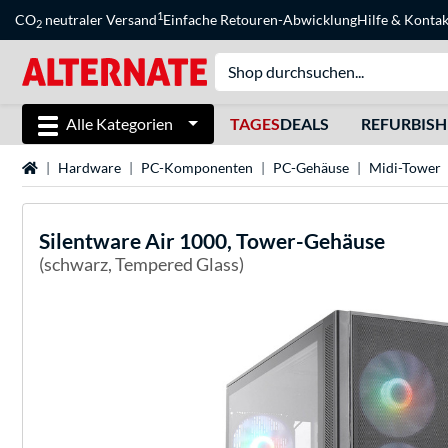
1
CO
neutraler Versand
Einfache Retouren-Abwicklung
Hilfe
&
Kontak
2
Alle Kategorien
TAGES
DEALS
REFURBIS
Startseite
Hardware
PC-Komponenten
PC-Gehäuse
Midi-Tower
Silentware
Air 1000, Tower-Gehäuse
(schwarz, Tempered Glass)