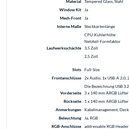
Material
Tempered Glass, Stahl
Window Kit
Ja
Mesh-Front
Ja
Interne Maße
Steckkartenlänge
CPU-Kühlerhöhe
Netzteil-Formfaktor
Laufwerksschächte
3,5 Zoll
2,5 Zoll
Slots
Full-Size
Frontanschlüsse
2x Audio, 1x USB-A 2.0, 2
Die Bezeichnung USB 3.2 
Vorderseite
3 x 140 mm ARGB Lüfter m
Rückseite
1 x 140 mm ARGB Lüfter m
Anmerkungen
Kabelmanagement, Deckel
Beleuchtung
Ja, RGB
RGB-Anschlüsse
addressable RGB Header