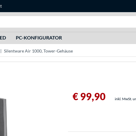
t
Suche
HED
PC-KONFIGURATOR
Silentware Air 1000, Tower-Gehäuse
€ 99,90
inkl. MwSt. u