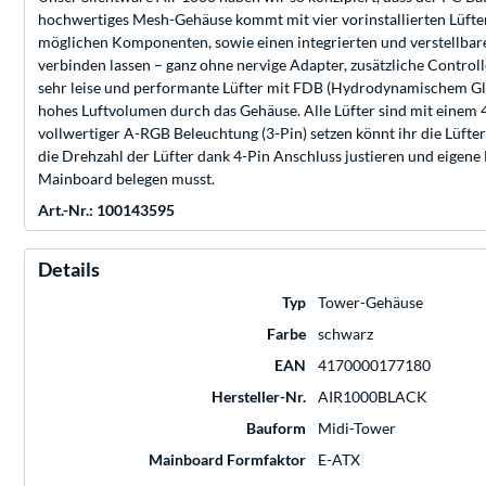
hochwertiges Mesh-Gehäuse kommt mit vier vorinstallierten Lüftern
möglichen Komponenten, sowie einen integrierten und verstellbar
verbinden lassen – ganz ohne nervige Adapter, zusätzliche Contro
sehr leise und performante Lüfter mit FDB (Hydrodynamischem Glei
hohes Luftvolumen durch das Gehäuse. Alle Lüfter sind mit einem 4
vollwertiger A-RGB Beleuchtung (3-Pin) setzen könnt ihr die Lüfte
die Drehzahl der Lüfter dank 4-Pin Anschluss justieren und eigene
Mainboard belegen musst.
Art.-Nr.: 100143595
Details
Typ
Tower-Gehäuse
Farbe
schwarz
EAN
4170000177180
Hersteller-Nr.
AIR1000BLACK
Bauform
Midi-Tower
Mainboard Formfaktor
E-ATX