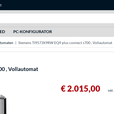
t
Suche
HED
PC-KONFIGURATOR
utomaten
Siemens TI9573X9RW EQ9 plus connect s700 , Vollautomat
0 , Vollautomat
€ 2.015,00
inkl