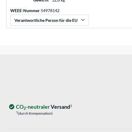
WEEE-Nummer
54978142
Verantwortliche Person für die EU
CO
-neutraler
Versand
1
2
1
(durch Kompensation)