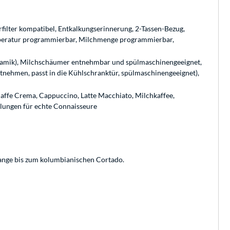
ilter kompatibel, Entkalkungserinnerung, 2-Tassen-Bezug,
peratur programmierbar, Milchmenge programmierbar,
eramik), Milchschäumer entnehmbar und spülmaschinengeeignet,
tnehmen, passt in die Kühlschranktür, spülmaschinengeeignet),
affe Crema, Cappuccino, Latte Macchiato, Milchkaffee,
llungen für echte Connaisseure
elange bis zum kolumbianischen Cortado.