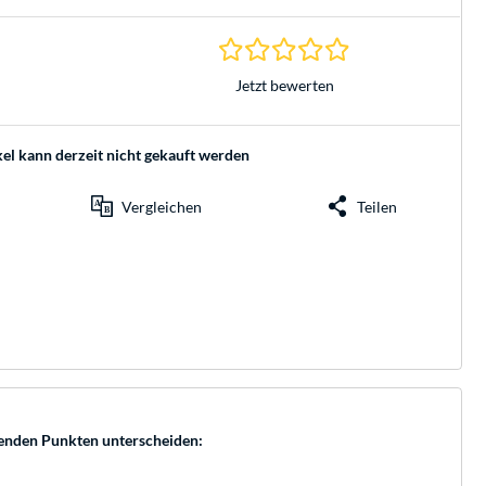
0.0 Sterne bei 0 Be
Jetzt bewerten
kel kann derzeit nicht gekauft werden
Vergleichen
Teilen
lgenden Punkten unterscheiden: