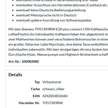
eventueller Ausschluss von Herstelleraktionen (Cashback etc.
eventuell keine Deutsche Bedienungsanleitung
eventuell Menüsprache nicht in Deutsch
eventuell spätere Ausrollung von Softwareupdates
Mit dem Siemens TI9573X9RW EQ9 plus connect s700 Kaffeevollaut
coffeePlaylist die individuellen Kaffeevorlieben fein abgestimmt
zwei Mahlwerken können zwei verschiedene Bohnensorten in einem G
ein großer, fettarmer Latte Macchiato, eine kleine Tasse entkoffei
individuellen Lebensstils. Mit dem einzigartigen iAroma System b
Durchlauferhitzer, Wasserpumpe und Hightech-Brüheinheit schafft 
Art.-Nr.: 100082880
Details
Typ
Vollautomat
Farbe
schwarz, silber
EAN
4242003832660
Hersteller-Nr.
TI9573X9RW