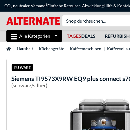
1
CO
neutraler Versand
Einfache Retouren-Abwicklung
Hilfe
&
Kontak
2
Alle Kategorien
TAGES
DEALS
REFURBIS
Startseite
Haushalt
Küchengeräte
Kaffeemaschinen
Kaffeevolla
EU WARE
Siemens
TI9573X9RW EQ9 plus connect s70
(schwarz/silber)