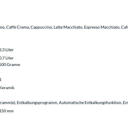
no, Caffè Crema, Cappuccino, Latte Macchiato, Espresso Macchiato, Café 
2,3 Liter
0,7 Liter
500 Gramm
1
Keramik
gramm(e), Entkalkungsprogramm, Automatische Entkalkungsfunktion, En
150 mm