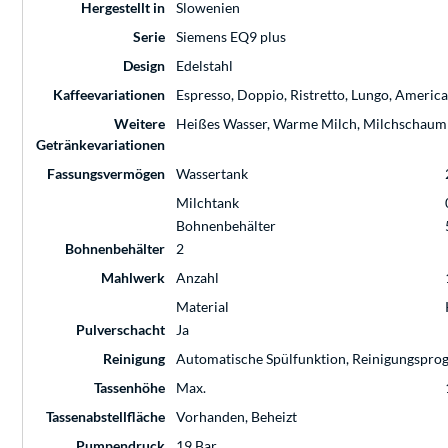
Hergestellt in
Slowenien
Serie
Siemens EQ9 plus
Design
Edelstahl
Kaffeevariationen
Espresso, Doppio, Ristretto, Lungo, America
Weitere
Heißes Wasser, Warme Milch, Milchschaum
Getränkevariationen
Fassungsvermögen
Wassertank
Milchtank
Bohnenbehälter
Bohnenbehälter
2
Mahlwerk
Anzahl
Material
Pulverschacht
Ja
Reinigung
Automatische Spülfunktion, Reinigungspro
Tassenhöhe
Max.
Tassenabstellfläche
Vorhanden, Beheizt
Pumpendruck
19 Bar