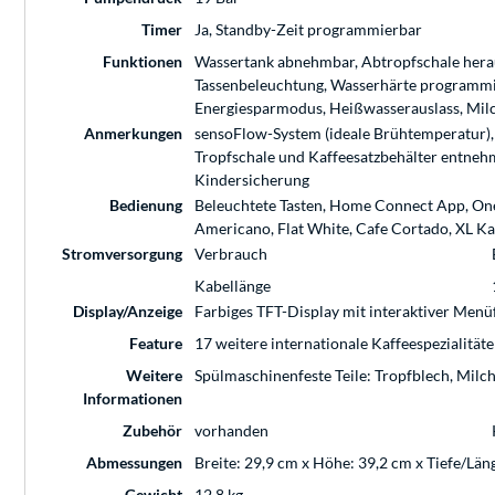
Timer
Ja, Standby-Zeit programmierbar
Funktionen
Wassertank abnehmbar, Abtropfschale herau
Tassenbeleuchtung, Wasserhärte programmi
Energiesparmodus, Heißwasserauslass, Mi
Anmerkungen
sensoFlow-System (ideale Brühtemperatur),
Tropfschale und Kaffeesatzbehälter entnehm
Kindersicherung
Bedienung
Beleuchtete Tasten, Home Connect App, One-
Americano, Flat White, Cafe Cortado, XL Ka
Stromversorgung
Verbrauch
Kabellänge
Display/Anzeige
Farbiges TFT-Display mit interaktiver Men
Feature
17 weitere internationale Kaffeespezialitä
Weitere
Spülmaschinenfeste Teile: Tropfblech, Milch
Informationen
Zubehör
vorhanden
Abmessungen
Breite: 29,9 cm x Höhe: 39,2 cm x Tiefe/Län
Gewicht
12,8 kg