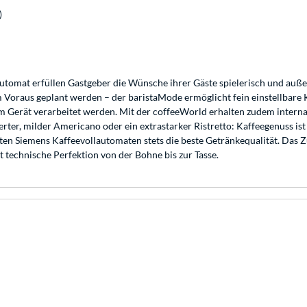
)
omat erfüllen Gastgeber die Wünsche ihrer Gäste spielerisch und auß
 im Voraus geplant werden – der baristaMode ermöglicht fein einstellba
erät verarbeitet werden. Mit der coffeeWorld erhalten zudem internati
nierter, milder Americano oder ein extrastarker Ristretto: Kaffeegenuss i
ieten Siemens Kaffeevollautomaten stets die beste Getränkequalität. Da
technische Perfektion von der Bohne bis zur Tasse.