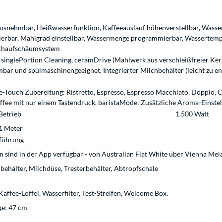
snehmbar, Heißwasserfunktion, Kaffeeauslauf höhenverstellbar, Wasserf
erbar, Mahlgrad einstellbar, Wassermenge programmierbar, Wassertem
lchaufschäumsystem
 singlePortion Cleaning, ceramDrive (Mahlwerk aus verschleißfreier K
bar und spülmaschinengeeignet, Integrierter Milchbehälter (leicht zu en
Touch Zubereitung: Ristretto, Espresso, Espresso Macchiato, Doppio, C
ffee mit nur einem Tastendruck, baristaMode: Zusätzliche Aroma-Einste
Betrieb
1.500 Watt
1 Meter
üführung
ten sind in der App verfügbar - von Australian Flat White über Vienna M
behälter, Milchdüse, Tresterbehälter, Abtropfschale
Kaffee-Löffel, Wasserfilter, Test-Streifen, Welcome Box.
ge: 47 cm