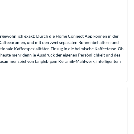
ergewöhnlich exakt: Durch die Home Connect App können in der
re Kaffeearomen, und mit den zwei separaten Bohnenbehältern und
onale Kaffeespezialitäten Einzug in die heimische Kaffeetasse. Ob
st heute mehr denn je Ausdruck der eigenen Persönlichkeit und des
s Zusammenspiel von langlebigem Keramik-Mahlwerk, intelligentem