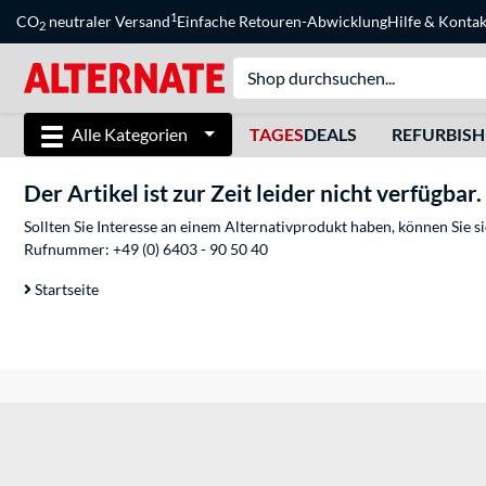
1
CO
neutraler Versand
Einfache Retouren-Abwicklung
Hilfe
&
Kontak
2
Alle Kategorien
TAGES
DEALS
REFURBIS
Der Artikel ist zur Zeit leider nicht verfügbar.
Sollten Sie Interesse an einem Alternativprodukt haben, können Sie 
Rufnummer:
+49 (0) 6403 - 90 50 40
Startseite