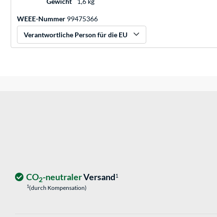
Gewicht
1,6 kg
WEEE-Nummer
99475366
Verantwortliche Person für die EU
CO
-neutraler
Versand
1
2
1
(durch Kompensation)