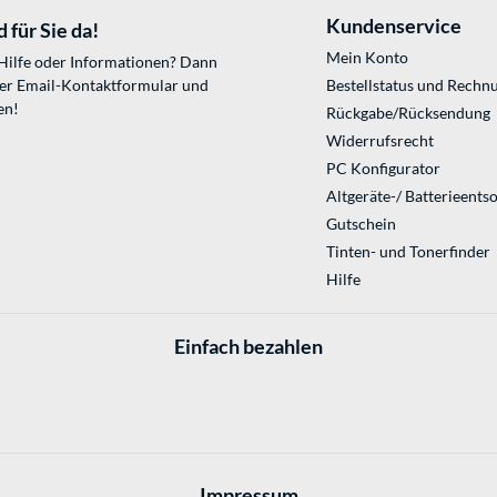
Kundenservice
 für Sie da!
Mein Konto
 Hilfe oder Informationen? Dann
ser
Email-Kontaktformular
und
Bestellstatus und Rechn
en!
Rückgabe/Rücksendung
Widerrufsrecht
PC Konfigurator
Altgeräte-/ Batterieents
Gutschein
Tinten- und Tonerfinder
Hilfe
Einfach bezahlen
Impressum