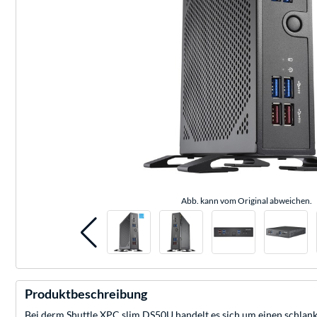
Abb. kann vom Original abweichen.
Produktbeschreibung
Bei derm Shuttle XPC slim DS50U handelt es sich um einen schlank