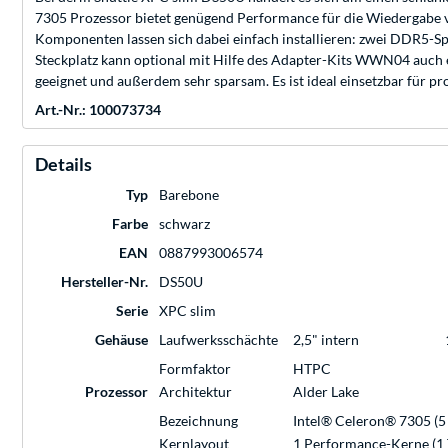
7305 Prozessor bietet genügend Performance für die Wiedergabe v
Komponenten lassen sich dabei einfach installieren: zwei DDR5-S
Steckplatz kann optional mit Hilfe des Adapter-Kits WWN04 auch e
geeignet und außerdem sehr sparsam. Es ist ideal einsetzbar für p
Art.-Nr.: 100073734
Details
Typ
Barebone
Farbe
schwarz
EAN
0887993006574
Hersteller-Nr.
DS50U
Serie
XPC slim
Gehäuse
Laufwerksschächte
2,5" intern
Formfaktor
HTPC
Prozessor
Architektur
Alder Lake
Bezeichnung
Intel® Celeron® 7305 (5 
Kernlayout
1 Performance-Kerne (1 