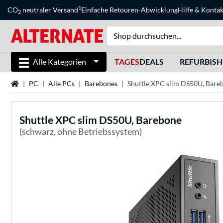
1
CO
neutraler Versand
Einfache Retouren-Abwicklung
Hilfe
&
Kontak
2
Alle Kategorien
TAGES
DEALS
REFURBIS
Startseite
PC
Alle PCs
Barebones
Shuttle XPC slim DS50U, Bare
Shuttle
XPC slim DS50U, Barebone
(schwarz, ohne Betriebssystem)