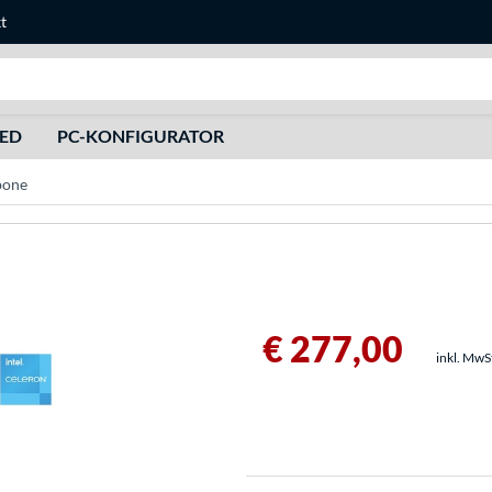
t
Suche
HED
PC-KONFIGURATOR
bone
€ 277,00
inkl. MwS