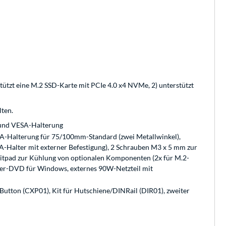
tützt eine M.2 SSD-Karte mit PCIe 4.0 x4 NVMe, 2) unterstützt
ten.
ß und VESA-Halterung
ESA-Halterung für 75/100mm-Standard (zwei Metallwinkel),
-Halter mit externer Befestigung), 2 Schrauben M3 x 5 mm zur
itpad zur Kühlung von optionalen Komponenten (2x für M.2-
eiber-DVD für Windows, externes 90W-Netzteil mit
ton (CXP01), Kit für Hutschiene/DINRail (DIR01), zweiter