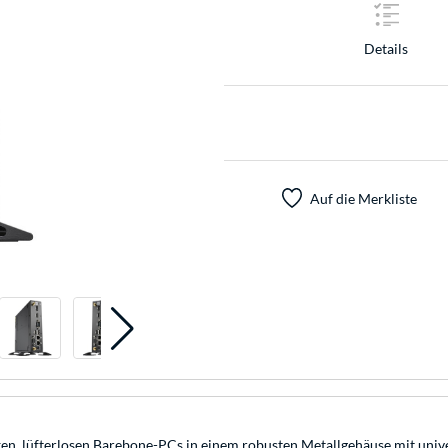
Details
Auf die Merkliste
en, lüfterlosen Barebone-PCs in einem robusten Metallgehäuse mit univ