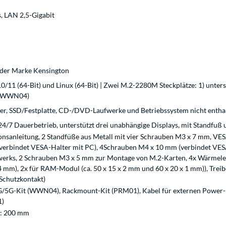
, LAN 2,5-Gigabit
 der Marke Kensington
/11 (64-Bit) und Linux (64-Bit) | Zwei M.2-2280M Steckplätze: 1) unters
t (WWN04)
er, SSD/Festplatte, CD-/DVD-Laufwerke und Betriebssystem nicht enthal
 24/7 Dauerbetrieb, unterstützt drei unabhängige Displays, mit Standfu
ionsanleitung, 2 Standfüße aus Metall mit vier Schrauben M3 x 7 mm, V
erbindet VESA-Halter mit PC), 4Schrauben M4 x 10 mm (verbindet VESA
werks, 2 Schrauben M3 x 5 mm zur Montage von M.2-Karten, 4x Wärmele
 4 mm), 2x für RAM-Modul (ca. 50 x 15 x 2 mm und 60 x 20 x 1 mm)), Tr
Schutzkontakt)
5G-Kit (WWN04), Rackmount-Kit (PRM01), Kabel für externen Power-But
1)
e: 200 mm