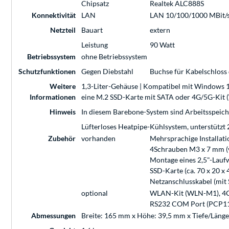
Chipsatz
Realtek ALC888S
Konnektivität
LAN
LAN 10/100/1000 MBit/s
Netzteil
Bauart
extern
Leistung
90 Watt
Betriebssystem
ohne Betriebssystem
Schutzfunktionen
Gegen Diebstahl
Buchse für Kabelschloss
Weitere
1,3-Liter-Gehäuse | Kompatibel mit Windows 10
Informationen
eine M.2 SSD-Karte mit SATA oder 4G/5G-Ki
Hinweis
In diesem Barebone-System sind Arbeitsspeich
Lüfterloses Heatpipe-Kühlsystem, unterstützt
Zubehör
vorhanden
Mehrsprachige Installat
4Schrauben M3 x 7 mm (v
Montage eines 2,5"-Lauf
SSD-Karte (ca. 70 x 20 x
Netzanschlusskabel (mit 
optional
WLAN-Kit (WLN-M1), 4G/
RS232 COM Port (PCP1
Abmessungen
Breite: 165 mm x Höhe: 39,5 mm x Tiefe/Läng