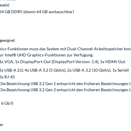
reads)
64 GB DDR5 (davon 64 GB austauschbar)
 geeignet
hics-Funktionen muss das System mit Dual-Channel-Arbeitsspeicher konfi
nur Intel® UHD Graphics-Funktionen zur Verfügung.
1x VGA, 1x DisplayPort-Out (DisplayPort Version: 1.4), 1x HDMI-Out
2x USB-A 2.0, 4x USB-A 3.2 (5 Gbit/s), 2x USB-A 3.2 (10 Gbit/s), 1x Seriell
2x RJ-45
Die Bezeichnung USB 3.2 Gen 1 entspricht den früheren Bezeichnungen U
Die Bezeichnung USB 3.2 Gen 2 entspricht den früheren Bezeichnungen U
 6 Gb/S
er