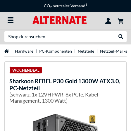
1
CO
neutraler Versand
2
Suche
Suche
Startseite
Hardware
PC-Komponenten
Netzteile
Netzteil-Marken
WOCHENDEAL
Sharkoon
REBEL P30 Gold 1300W ATX3.0,
PC-Netzteil
(schwarz, 1x 12VHPWR, 8x PCIe, Kabel-
Management, 1300 Watt)