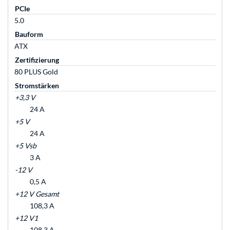
PCIe
5.0
Bauform
ATX
Zertifizierung
80 PLUS Gold
Stromstärken
+3,3 V
24 A
+5 V
24 A
+5 Vsb
3 A
-12 V
0,5 A
+12 V Gesamt
108,3 A
+12 V1
108,3 A