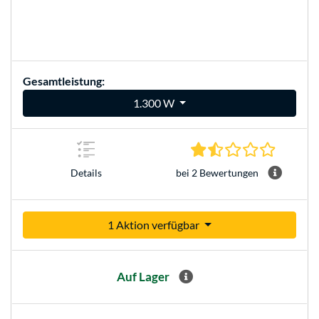
Gesamtleistung:
1.300 W
1.5 Stern
bei 2 Bewertungen
Details
1 Aktion verfügbar
Auf Lager