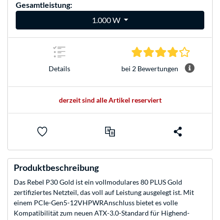
Gesamtleistung:
1.000 W
4.0 Stern
bei 2 Bewertungen
Details
derzeit sind alle Artikel reserviert
Produktbeschreibung
Das Rebel P30 Gold ist ein vollmodulares 80 PLUS Gold
zertifiziertes Netzteil, das voll auf Leistung ausgelegt ist. Mit
einem PCIe-Gen5-12VHPWRAnschluss bietet es volle
Kompatibilität zum neuen ATX-3.0-Standard für Highend-