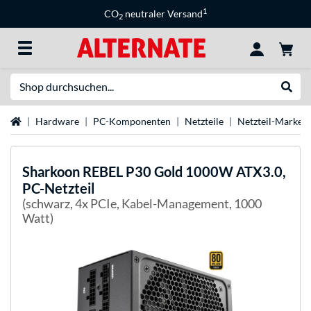
1
CO
neutraler Versand
2
Suche
Suche
Startseite
Hardware
PC-Komponenten
Netzteile
Netzteil-Marken
Sharkoon
REBEL P30 Gold 1000W ATX3.0,
PC-Netzteil
(schwarz, 4x PCIe, Kabel-Management, 1000
Watt)