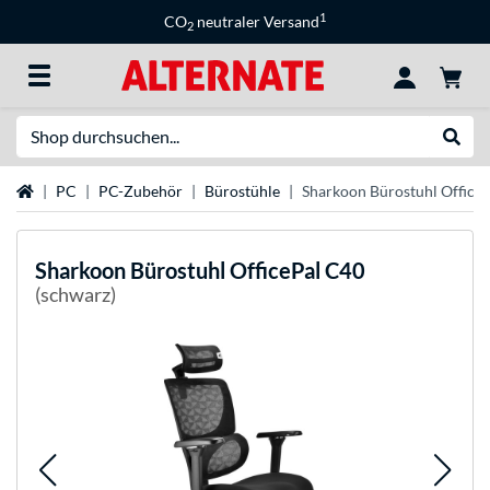
1
CO
neutraler Versand
2
Suche
Suche
Startseite
PC
PC-Zubehör
Bürostühle
Sharkoon Bürostuhl Office
Sharkoon
Bürostuhl OfficePal C40
(schwarz)