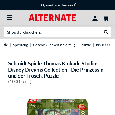
1
CO
neutraler Versand
2
Suche
Suche
Startseite
Spielzeug
Geschicklichkeitsspielzeug
Puzzle
bis 1000 Tei
Schmidt Spiele
Thomas Kinkade Studios:
Disney Dreams Collection - Die Prinzessin
und der Frosch, Puzzle
(1000 Teile)