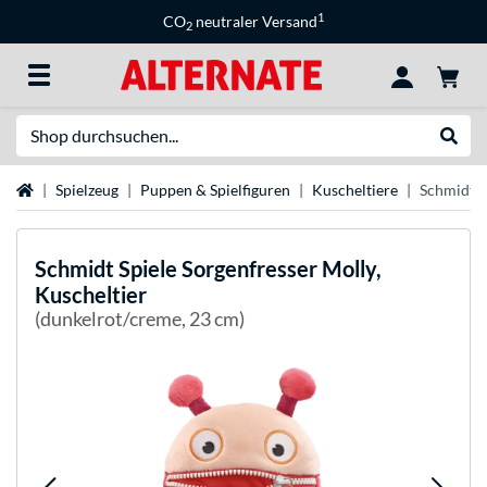
1
CO
neutraler Versand
2
Suche
Suche
Startseite
Spielzeug
Puppen & Spielfiguren
Kuscheltiere
Schmidt S
Schmidt Spiele
Sorgenfresser Molly,
Kuscheltier
(dunkelrot/creme, 23 cm)