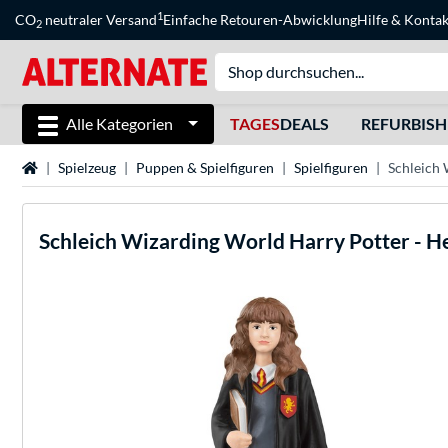
1
CO
neutraler Versand
Einfache Retouren-Abwicklung
Hilfe
&
Kontak
2
Alle Kategorien
TAGES
DEALS
REFURBIS
Startseite
Spielzeug
Puppen & Spielfiguren
Spielfiguren
Schleich 
Schleich
Wizarding World Harry Potter - H