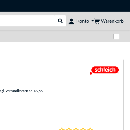
Warenkorb
Konto
Suche durchführen
Zwi
zzgl. Versandkosten ab
€ 9,99
0.0 Sterne bei 0 Be