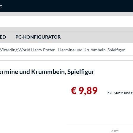
t
Suche
HED
PC-KONFIGURATOR
Wizarding World Harry Potter - Hermine und Krummbein, Spielfigur
ermine und Krummbein, Spielfigur
€ 9,89
inkl. MwSt. und 