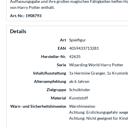
Auffassungsgabe und ihre großen magischen Fähigkeiten helfen Har
von Harry Potter enthält.
Art.-Nr.: 1908793
Details
Art
Spielfigur
EAN
4059433713281
Hersteller-Nr.
42635
Serie
Wizarding World Harry Potter
Inhalt/Ausstattung
1x Hermine Granger, 1x Krummb
Altersempfehlung
ab 6 Jahren
Zielgruppe
Schulkinder
Material
Kunststoff
Warn- und Sicherheitshinweise
Warnhinweise:
Achtung: Erstickungsgefahr wege
Achtung: Nicht geeignet für Kin