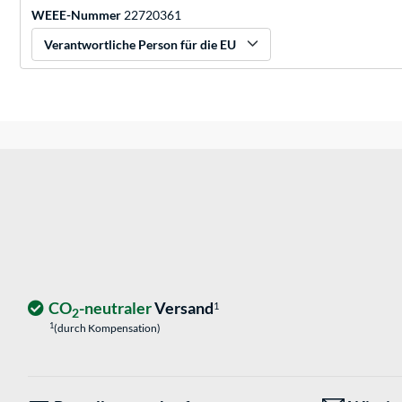
WEEE-Nummer
22720361
Verantwortliche Person für die EU
CO
-neutraler
Versand
1
2
1
(durch Kompensation)