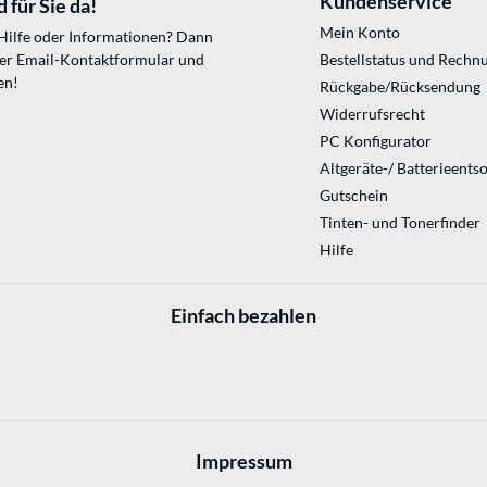
Kundenservice
 für Sie da!
Mein Konto
 Hilfe oder Informationen? Dann
ser
Email-Kontaktformular
und
Bestellstatus und Rechn
en!
Rückgabe/Rücksendung
Widerrufsrecht
PC Konfigurator
Altgeräte-/ Batterieents
Gutschein
Tinten- und Tonerfinder
Hilfe
Einfach bezahlen
Impressum