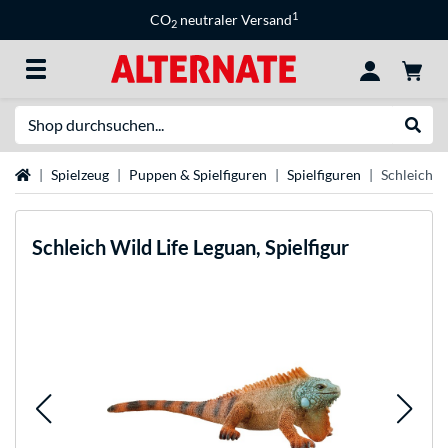
1
CO
neutraler Versand
2
Suche
Suche
Startseite
Spielzeug
Puppen & Spielfiguren
Spielfiguren
Schleich Wi
Schleich
Wild Life Leguan, Spielfigur