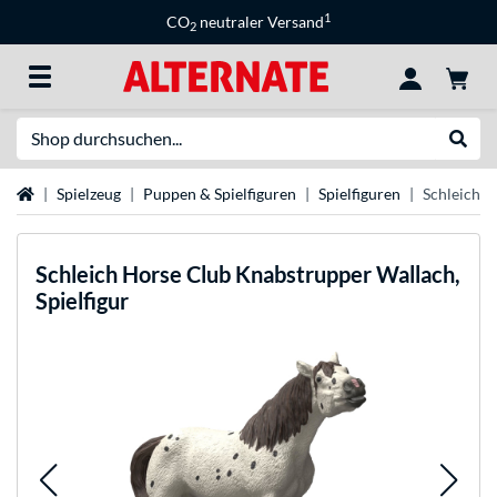
1
CO
neutraler Versand
2
Suche
Suche
Startseite
Spielzeug
Puppen & Spielfiguren
Spielfiguren
Schleich H
Schleich
Horse Club Knabstrupper Wallach,
Spielfigur