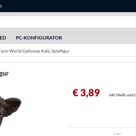
t
Suche
HED
PC-KONFIGURATOR
Farm World Galloway Kalb, Spielfigur
gur
€ 3,89
inkl. MwSt. und 