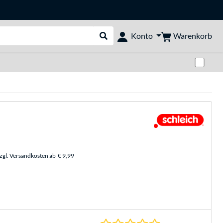
Warenkorb
Konto
Suche durchführen
Zwi
zzgl. Versandkosten ab
€ 9,99
0.0 Sterne bei 0 Be