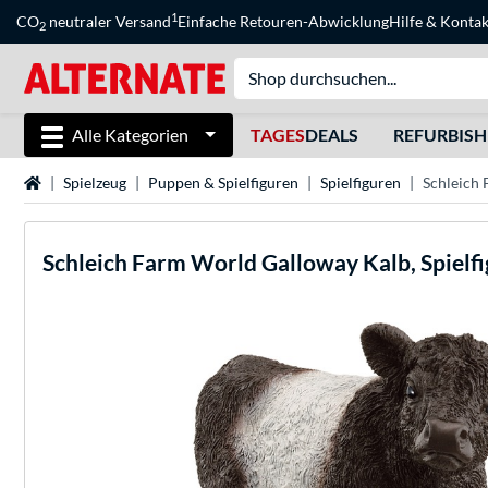
1
CO
neutraler Versand
Einfache Retouren-Abwicklung
Hilfe
&
Kontak
2
Alle Kategorien
TAGES
DEALS
REFURBIS
Startseite
Spielzeug
Puppen & Spielfiguren
Spielfiguren
Schleich 
Schleich
Farm World Galloway Kalb, Spielfi