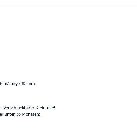
Tiefe/Länge: 83 mm
n verschluckbarer Kleinteile!
der unter 36 Monaten!