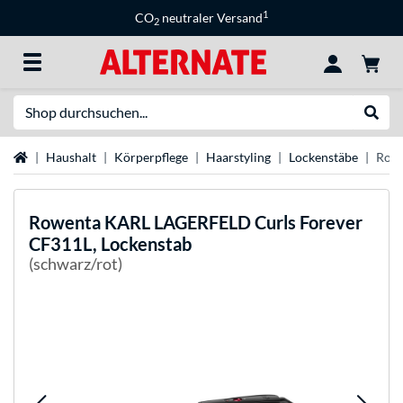
1
CO
neutraler Versand
2
Suche
Suche
Startseite
Haushalt
Körperpflege
Haarstyling
Lockenstäbe
Rowe
Rowenta
KARL LAGERFELD Curls Forever
CF311L, Lockenstab
(schwarz/rot)