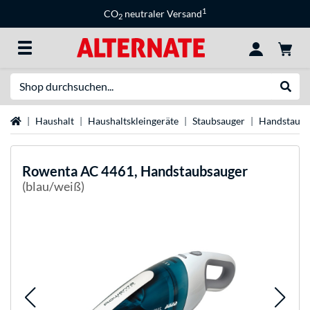
1
CO
neutraler Versand
2
Suche
Suche
Startseite
Haushalt
Haushaltskleingeräte
Staubsauger
Handstaubs
Rowenta
AC 4461, Handstaubsauger
(blau/weiß)