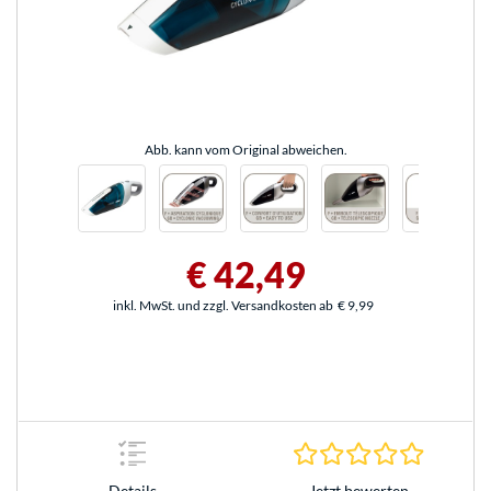
Abb. kann vom Original abweichen.
€ 42,49
inkl. MwSt. und zzgl. Versandkosten ab
€ 9,99
0.0 Stern
Jetzt bewerten
Details