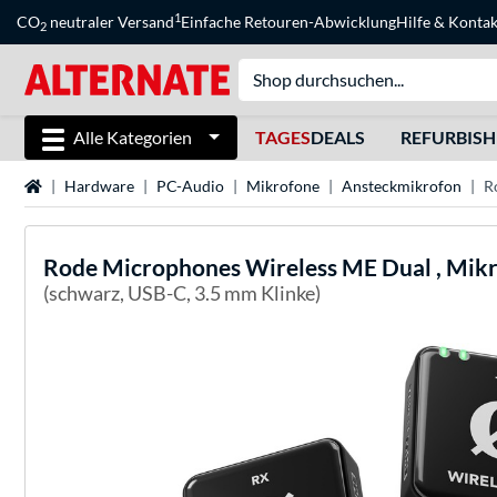
1
CO
neutraler Versand
Einfache Retouren-Abwicklung
Hilfe
&
Kontak
2
Alle Kategorien
TAGES
DEALS
REFURBIS
Startseite
Hardware
PC-Audio
Mikrofone
Ansteckmikrofon
R
Rode Microphones
Wireless ME Dual , Mik
(schwarz, USB-C, 3.5 mm Klinke)