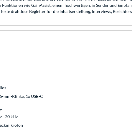
en Funktionen wie GainAssist, einem hochwertigen, in Sender und Empfäng
te drahtlose Begleiter für die Inhaltserstellung, Interviews, Berichter
llos
,5-mm-Klinke, 1x USB-C
 m
z - 20 kHz
eckmikrofon