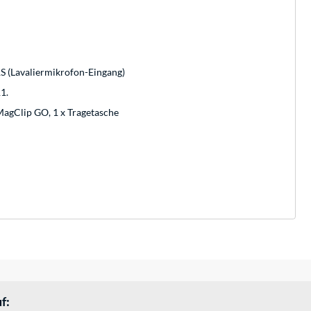
RS (Lavaliermikrofon-Eingang)
1.
x MagClip GO, 1 x Tragetasche
f: