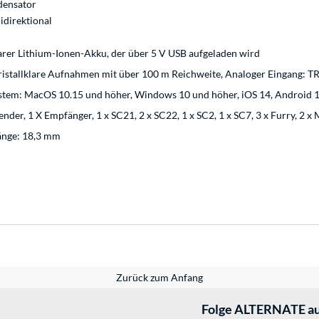
ensator
direktional
rer Lithium-Ionen-Akku, der über 5 V USB aufgeladen wird
kristallklare Aufnahmen mit über 100 m Reichweite, Analoger Eingang: T
stem: MacOS 10.15 und höher, Windows 10 und höher, iOS 14, Android 1
Sender, 1 X Empfänger, 1 x SC21, 2 x SC22, 1 x SC2, 1 x SC7, 3 x Furry, 2 
änge: 18,3 mm
Zurück zum Anfang
Folge ALTERNATE au