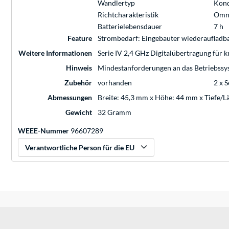
Wandlertyp
Kond
Richtcharakteristik
Omni
Batterielebensdauer
7 h
Feature
Strombedarf: Eingebauter wiederaufladba
Weitere Informationen
Serie IV 2,4 GHz Digitalübertragung für 
Hinweis
Mindestanforderungen an das Betriebssy
Zubehör
vorhanden
2 x 
Abmessungen
Breite: 45,3 mm x Höhe: 44 mm x Tiefe/L
Gewicht
32 Gramm
WEEE-Nummer
96607289
Verantwortliche Person für die EU