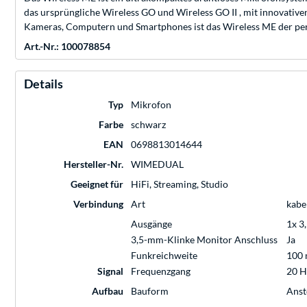
das ursprüngliche Wireless GO und Wireless GO II , mit innovativ
Kameras, Computern und Smartphones ist das Wireless ME der perfek
Art.-Nr.: 100078854
Details
Typ
Mikrofon
Farbe
schwarz
EAN
0698813014644
Hersteller-Nr.
WIMEDUAL
Geeignet für
HiFi, Streaming, Studio
Verbindung
Art
kabe
Ausgänge
1x 3
3,5-mm-Klinke Monitor Anschluss
Ja
Funkreichweite
100
Signal
Frequenzgang
20 H
Aufbau
Bauform
Anst