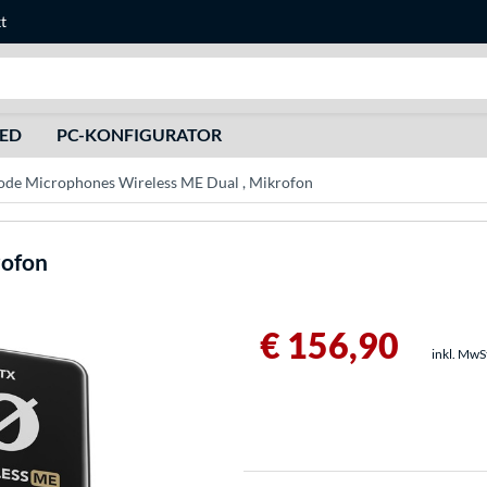
t
Suche
HED
PC-KONFIGURATOR
ode Microphones Wireless ME Dual , Mikrofon
rofon
€ 156,90
inkl. MwS