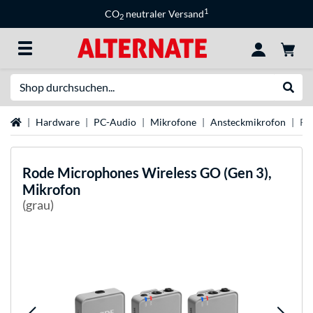
1
CO
neutraler Versand
2
Suche
Suche
Startseite
Hardware
PC-Audio
Mikrofone
Ansteckmikrofon
Ro
Rode Microphones
Wireless GO (Gen 3),
Mikrofon
(grau)