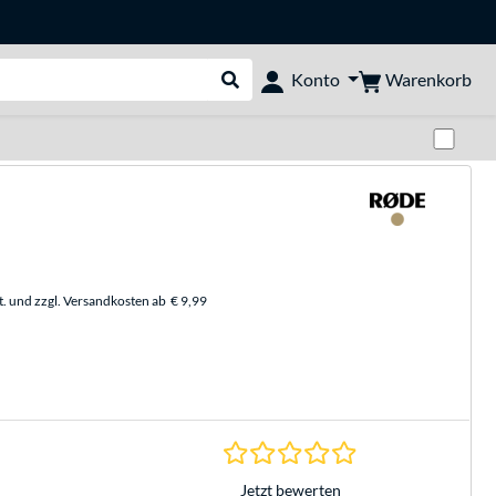
Warenkorb
Konto
Suche durchführen
Zwi
t. und zzgl. Versandkosten ab
€ 9,99
0.0 Sterne bei 0 Be
Jetzt bewerten