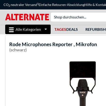
1
CO
neutraler Versand
Einfache Retouren-Abwicklung
Hilfe
&
Kontak
2
Alle Kategorien
TAGES
DEALS
REFURBIS
Rode Microphones
Reporter , Mikrofon
(schwarz)