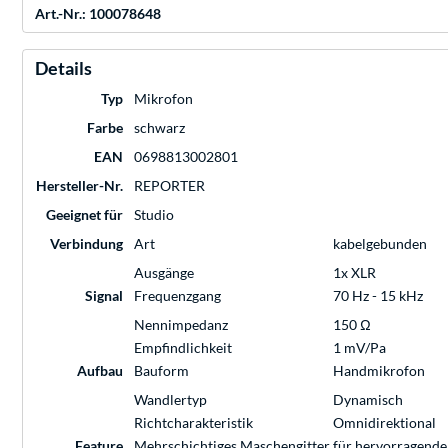
Art.-Nr.: 100078648
Details
Typ
Mikrofon
Farbe
schwarz
EAN
0698813002801
Hersteller-Nr.
REPORTER
Geeignet für
Studio
Verbindung
Art
kabelgebunden
Ausgänge
1x XLR
Signal
Frequenzgang
70 Hz - 15 kHz
Nennimpedanz
150 Ω
Empfindlichkeit
1 mV/Pa
Aufbau
Bauform
Handmikrofon
Wandlertyp
Dynamisch
Richtcharakteristik
Omnidirektional
Feature
Mehrschichtiges Maschengitter für hervorragende