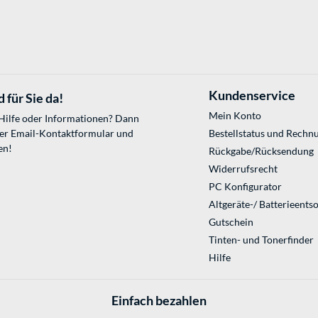
Kundenservice
 für Sie da!
Mein Konto
 Hilfe oder Informationen? Dann
ser
Email-Kontaktformular
und
Bestellstatus und Rechn
en!
Rückgabe/Rücksendung
Widerrufsrecht
PC Konfigurator
Altgeräte-/ Batterieents
Gutschein
Tinten- und Tonerfinder
Hilfe
Einfach bezahlen