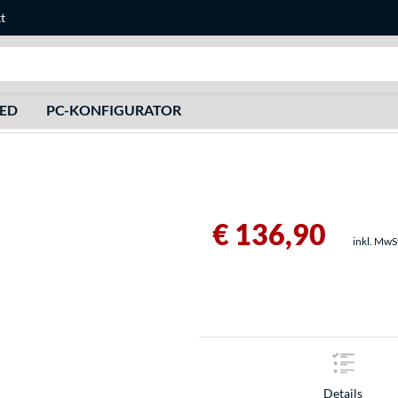
t
Suche
HED
PC-KONFIGURATOR
€ 136,90
inkl. MwS
Details