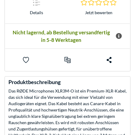
0.0 Stern
Jetzt bewerten
Details
Nicht lagernd, ab Bestellung versandfertig
in 5-8 Werktagen
Produktbeschreibung
Das RØDE Microphones XLR3M-O ist ein Premium-XLR-Kabel,
das sich ideal für die Verwendung mit einer Vielzahl von
Audiogeräten eignet. Das Kabel besteht aus Canare-Kabel in
Profiqualität und hochwertigen Neutrik-Anschlüssen, die eine
unglaublich klare Signalübertragung bei extrem geringem
Rauschen gewährleisten. Es wird mit robusten Anschlüssen
und Zugentlastungshülsen gefertigt, für unübertroffene