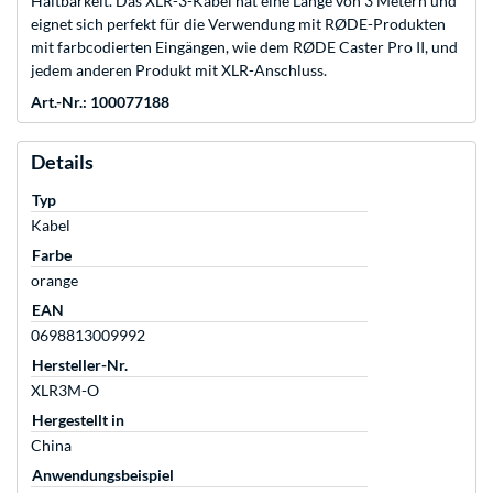
Haltbarkeit. Das XLR-3-Kabel hat eine Länge von 3 Metern und
eignet sich perfekt für die Verwendung mit RØDE-Produkten
mit farbcodierten Eingängen, wie dem RØDE Caster Pro II, und
jedem anderen Produkt mit XLR-Anschluss.
Art.-Nr.: 100077188
Details
Typ
Kabel
Farbe
orange
EAN
0698813009992
Hersteller-Nr.
XLR3M-O
Hergestellt in
China
Anwendungsbeispiel