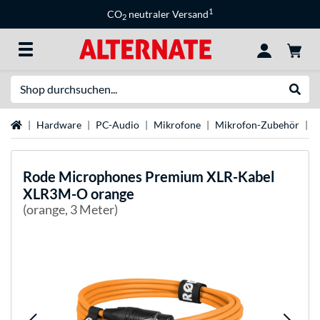
1
CO
neutraler Versand
2
Suche
Suche
Startseite
Hardware
PC-Audio
Mikrofone
Mikrofon-Zubehör
R
Rode Microphones
Premium XLR-Kabel
XLR3M-O orange
(orange, 3 Meter)