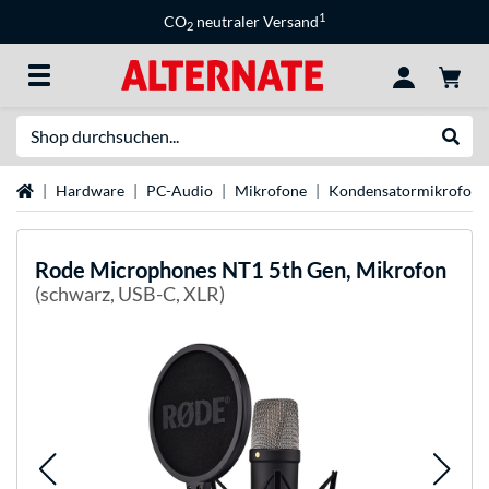
1
CO
neutraler Versand
2
Suche
Suche
Startseite
Hardware
PC-Audio
Mikrofone
Kondensatormikrofon
Rode Microphones
NT1 5th Gen, Mikrofon
(schwarz, USB-C, XLR)