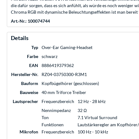
die dafür sorgen, dass es sich anfühlt, als würde es noch weniger 
Chroma RGB mit dynamische Beleuchtungseffekten ist man bereit 
Art.-Nr.: 100074744
Details
Typ
Over-Ear Gaming-Headset
Farbe
schwarz
EAN
8886419379362
Hersteller-Nr.
RZ04-03750300-R3M1
Bauform
Kopfbügelhörer (geschlossen)
Bauweise
40 mm Triforce Treiber
Lautsprecher
Frequenzbereich
12 Hz - 28 kHz
Nennimpedanz
32 Ω
Ton
7.1 Virtual Surround
Funktionen
Lautstärkeregler am Kopfhörer
Mikrofon
Frequenzbereich
100 Hz - 10 kHz