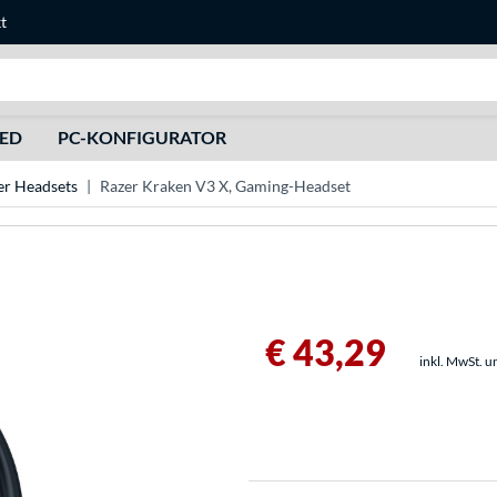
t
Suche
HED
PC-KONFIGURATOR
er Headsets
Razer Kraken V3 X, Gaming-Headset
€ 43,29
inkl. MwSt. u