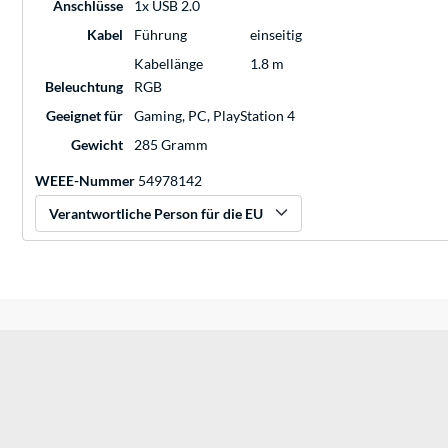
Anschlüsse
1x USB 2.0
Kabel
Führung
einseitig
Kabellänge
1.8 m
Beleuchtung
RGB
Geeignet für
Gaming, PC, PlayStation 4
Gewicht
285 Gramm
WEEE-Nummer
54978142
Verantwortliche Person für die EU