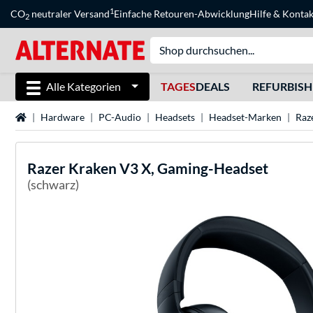
1
CO
neutraler Versand
Einfache Retouren-Abwicklung
Hilfe
&
Kontak
2
Alle Kategorien
TAGES
DEALS
REFURBIS
Startseite
Hardware
PC-Audio
Headsets
Headset-Marken
Raz
Razer
Kraken V3 X, Gaming-Headset
(schwarz)