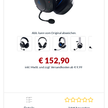
Abb. kann vom Original abweichen.
€ 152,90
inkl. MwSt. und zzgl. Versandkosten ab
€ 9,99
0.0 Stern
Jetzt bewerten
Details