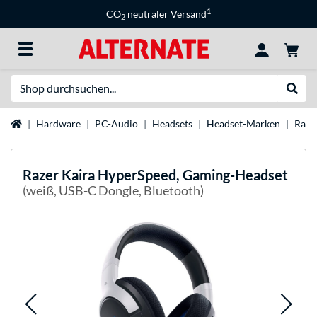
1
CO
neutraler Versand
2
Suche
Suche
Startseite
Hardware
PC-Audio
Headsets
Headset-Marken
Raze
Razer
Kaira HyperSpeed, Gaming-Headset
(weiß, USB-C Dongle, Bluetooth)