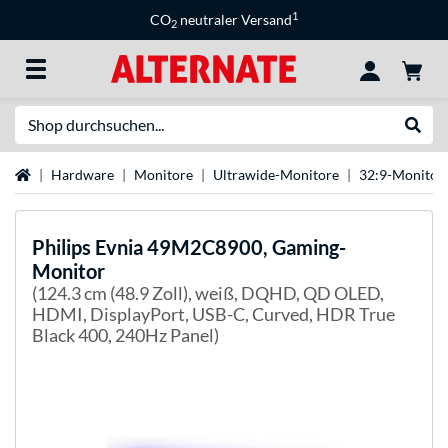
1
CO
neutraler Versand
2
Suche
Suche
Startseite
Hardware
Monitore
Ultrawide-Monitore
32:9-Monitor
Philips
Evnia 49M2C8900, Gaming-
Monitor
(124.3 cm (48.9 Zoll), weiß, DQHD, QD OLED,
HDMI, DisplayPort, USB-C, Curved, HDR True
Black 400, 240Hz Panel)