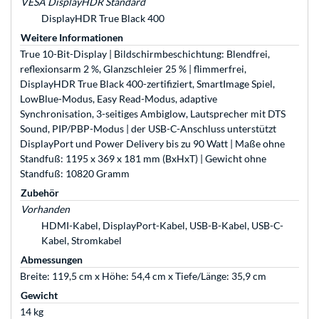
VESA DisplayHDR Standard
DisplayHDR True Black 400
Weitere Informationen
True 10-Bit-Display | Bildschirmbeschichtung: Blendfrei,
reflexionsarm 2 %, Glanzschleier 25 % | flimmerfrei,
DisplayHDR True Black 400-zertifiziert, SmartImage Spiel,
LowBlue-Modus, Easy Read-Modus, adaptive
Synchronisation, 3-seitiges Ambiglow, Lautsprecher mit DTS
Sound, PIP/PBP-Modus | der USB-C-Anschluss unterstützt
DisplayPort und Power Delivery bis zu 90 Watt | Maße ohne
Standfuß: 1195 x 369 x 181 mm (BxHxT) | Gewicht ohne
Standfuß: 10820 Gramm
Zubehör
Vorhanden
HDMI-Kabel, DisplayPort-Kabel, USB-B-Kabel, USB-C-
Kabel, Stromkabel
Abmessungen
Breite: 119,5 cm x Höhe: 54,4 cm x Tiefe/Länge: 35,9 cm
Gewicht
14 kg