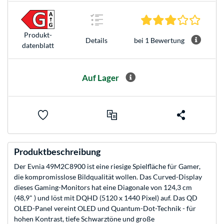
3.0 Ste
Produkt­
bei 1 Bewertung
Details
datenblatt
Auf Lager
Produktbeschreibung
Der Evnia 49M2C8900 ist eine riesige Spielfläche für Gamer,
die kompromisslose Bildqualität wollen. Das Curved-Display
dieses Gaming-Monitors hat eine Diagonale von 124,3 cm
(48,9" ) und löst mit DQHD (5120 x 1440 Pixel) auf. Das QD
OLED-Panel vereint OLED und Quantum-Dot-Technik - für
hohen Kontrast, tiefe Schwarztöne und große