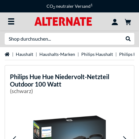
1
CO
neutraler Versand
2
Suche
Suche
Startseite
Haushalt
Haushalts-Marken
Philips Haushalt
Philips H
Philips Hue
Hue Niedervolt-Netzteil
Outdoor 100 Watt
(schwarz)