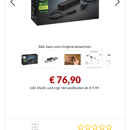
Abb. kann vom Original abweichen.
€ 76,90
inkl. MwSt. und zzgl. Versandkosten ab
€ 9,99
0.0 Stern