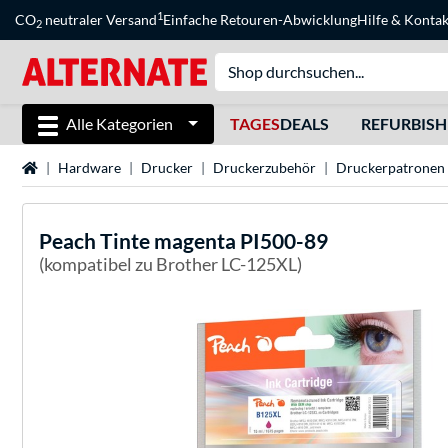
1
CO
neutraler Versand
Einfache Retouren-Abwicklung
Hilfe
&
Kontak
2
Alle Kategorien
TAGES
DEALS
REFURBIS
Startseite
Hardware
Drucker
Druckerzubehör
Druckerpatronen
Peach
Tinte magenta PI500-89
(kompatibel zu Brother LC-125XL)