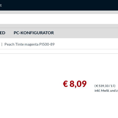
t
Suche
HED
PC-KONFIGURATOR
Peach Tinte magenta PI500-89
€ 8,09
(
€ 539,33
/ 1 l
)
inkl. MwSt. und 