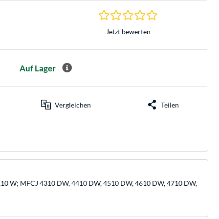
0.0 Sterne bei 0 Be
Jetzt bewerten
Auf Lager
Vergleichen
Teilen
DW, 4110 W; MFCJ 4310 DW, 4410 DW, 4510 DW, 4610 DW, 4710 DW,