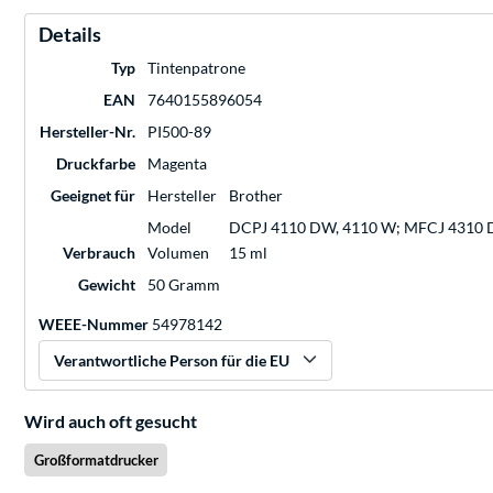
Details
Typ
Tintenpatrone
EAN
7640155896054
Hersteller-Nr.
PI500-89
Druckfarbe
Magenta
Geeignet für
Hersteller
Brother
Model
DCPJ 4110 DW, 4110 W; MFCJ 4310 
Verbrauch
Volumen
15 ml
Gewicht
50 Gramm
WEEE-Nummer
54978142
Verantwortliche Person für die EU
Wird auch oft gesucht
Großformatdrucker