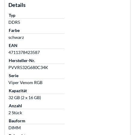
Details
Typ
DDR5
Farbe
schwarz
EAN
4711378423587
Hersteller-Nr.
PVVR532G680C34K
Serie
Viper Venom RGB
Kapazität
32 GB (2 x 16 GB)
Anzahl
2 Stück
Bauform
DIMM