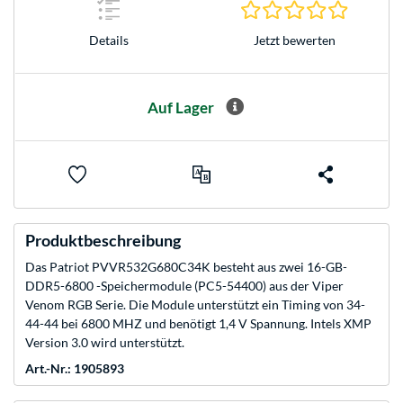
0.0 Stern
Jetzt bewerten
Details
Auf Lager
Produktbeschreibung
Das Patriot PVVR532G680C34K besteht aus zwei 16-GB-
DDR5-6800 -Speichermodule (PC5-54400) aus der Viper
Venom RGB Serie. Die Module unterstützt ein Timing von 34-
44-44 bei 6800 MHZ und benötigt 1,4 V Spannung. Intels XMP
Version 3.0 wird unterstützt.
Art.-Nr.: 1905893