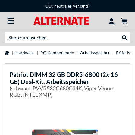
1
CO
neutraler Versand
2
Suche
Suche
Startseite
Hardware
PC-Komponenten
Arbeitsspeicher
RAM-Mar
Patriot
DIMM 32 GB DDR5-6800 (2x 16
GB) Dual-Kit, Arbeitsspeicher
(schwarz, PVVR532G680C34K, Viper Venom
RGB, INTEL XMP)