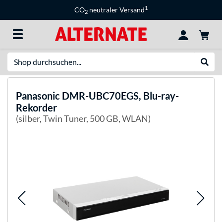
1
CO
neutraler Versand
2
Suche
Suche
Panasonic
DMR-UBC70EGS, Blu-ray-
Rekorder
(silber, Twin Tuner, 500 GB, WLAN)