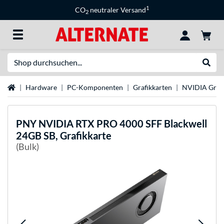
1
CO
neutraler Versand
2
Suche
Suche
Startseite
Hardware
PC-Komponenten
Grafikkarten
NVIDIA Grafi
PNY
NVIDIA RTX PRO 4000 SFF Blackwell
24GB SB, Grafikkarte
(Bulk)