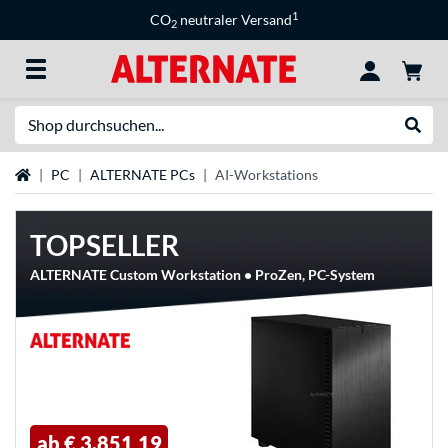
1
CO
neutraler Versand
2
Suche
Suche
Startseite
PC
ALTERNATE PCs
AI-Workstations
TOPSELLER
ALTERNATE Custom Workstation • ProZen, PC-System
ab
€ 3.851,19