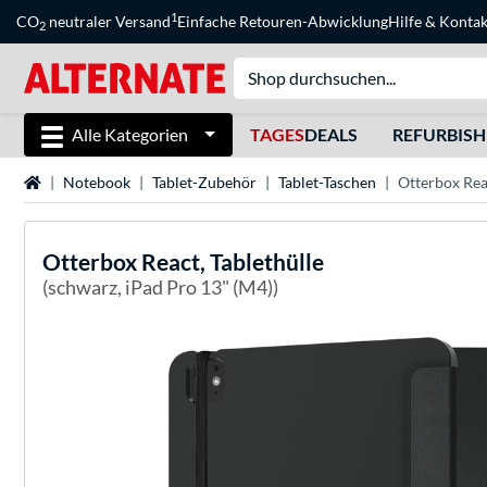
1
CO
neutraler Versand
Einfache Retouren-Abwicklung
Hilfe
&
Kontak
2
Alle Kategorien
TAGES
DEALS
REFURBIS
Startseite
Notebook
Tablet-Zubehör
Tablet-Taschen
Otterbox Reac
Otterbox
React, Tablethülle
(schwarz, iPad Pro 13" (M4))