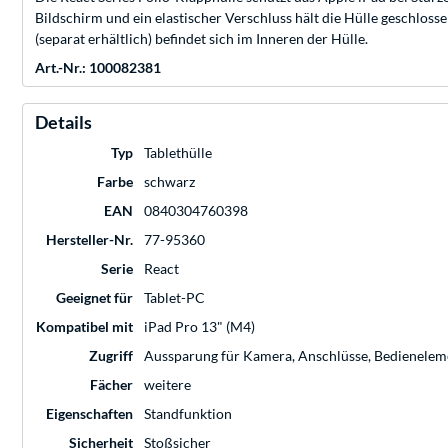
Bildschirm und ein elastischer Verschluss hält die Hülle geschloss
(separat erhältlich) befindet sich im Inneren der Hülle.
Art.-Nr.: 100082381
Details
Typ
Tablethülle
Farbe
schwarz
EAN
0840304760398
Hersteller-Nr.
77-95360
Serie
React
Geeignet für
Tablet-PC
Kompatibel mit
iPad Pro 13" (M4)
Zugriff
Aussparung für Kamera, Anschlüsse, Bedienelem
Fächer
weitere
Eigenschaften
Standfunktion
Sicherheit
Stoßsicher