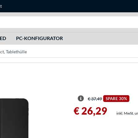
t
Suche
HED
PC-KONFIGURATOR
t, Tablethülle
€ 37,49
SPARE
30%
€ 26,29
inkl. MwSt. u