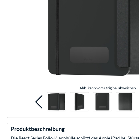
Abb. kann vom Original abweichen.
Produktbeschreibung
Die React Series Folio-Klapphülle schützt das Apple iPad bei Stürz