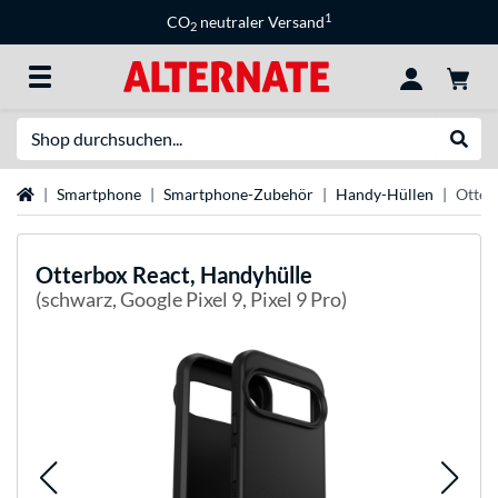
1
CO
neutraler Versand
2
Suche
Suche
Startseite
Smartphone
Smartphone-Zubehör
Handy-Hüllen
Otter
Otterbox
React, Handyhülle
(schwarz, Google Pixel 9, Pixel 9 Pro)