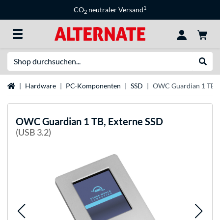
1
CO
neutraler Versand
2
Suche
Suche
Startseite
Hardware
PC-Komponenten
SSD
OWC Guardian 1 TB, 
OWC
Guardian 1 TB, Externe SSD
(USB 3.2)