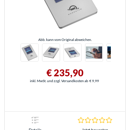
Abb. kann vom Original abweichen.
€ 235,90
inkl. MwSt. und zzgl. Versandkosten ab
€ 9,99
0.0 Stern
Jetzt bewerten
Details