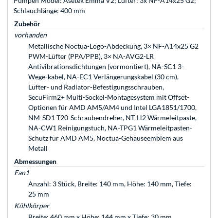
Pumpen Model: Asetek Emma V2; Lüfter: 3x NF-A14x25 G2;
Schlauchlänge: 400 mm
Zubehör
vorhanden
Metallische Noctua-Logo-Abdeckung, 3× NF-A14x25 G2
PWM-Lüfter (PPA/PPB), 3× NA-AVG2-LR
Antivibrationsdichtungen (vormontiert), NA-SC1 3-
Wege-kabel, NA-EC1 Verlängerungskabel (30 cm),
Lüfter- und Radiator-Befestigungsschrauben,
SecuFirm2+ Multi-Sockel-Montagesystem mit Offset-
Optionen für AMD AM5/AM4 und Intel LGA1851/1700,
NM-SD1 T20-Schraubendreher, NT-H2 Wärmeleitpaste,
NA-CW1 Reinigungstuch, NA-TPG1 Wärmeleitpasten-
Schutz für AMD AM5, Noctua-Gehäuseemblem aus
Metall
Abmessungen
Fan1
Anzahl: 3 Stück, Breite: 140 mm, Höhe: 140 mm, Tiefe:
25 mm
Kühlkörper
Breite: 460 mm x Höhe: 144 mm x Tiefe: 30 mm