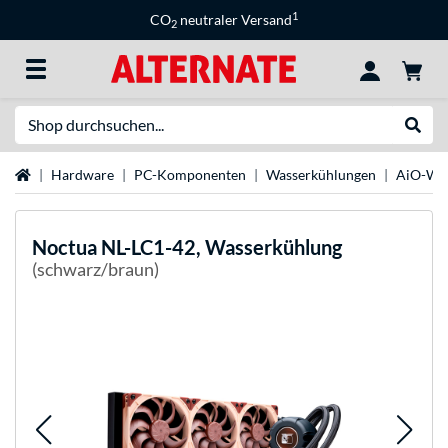
1
CO
neutraler Versand
2
Suche
Suche
Startseite
Hardware
PC-Komponenten
Wasserkühlungen
AiO-Was
Noctua
NL-LC1-42, Wasserkühlung
(schwarz/braun)