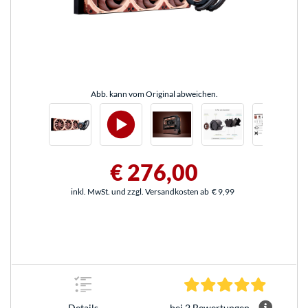
Abb. kann vom Original abweichen.
€ 276,00
inkl. MwSt. und zzgl. Versandkosten ab
€ 9,99
5.0 Stern
bei 2 Bewertungen
Details