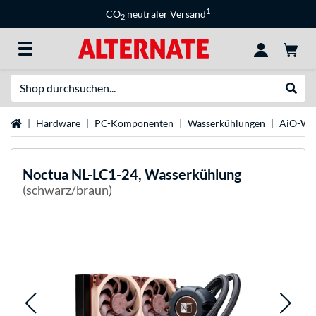
1
CO
neutraler Versand
2
Suche
Suche
Startseite
Hardware
PC-Komponenten
Wasserkühlungen
AiO-Was
Noctua
NL-LC1-24, Wasserkühlung
(schwarz/braun)