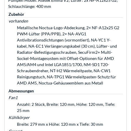
Pumpen Model: Asetek Emma V2; Lüfter: 2x NF-A12x25 G2;
Schlauchlänge: 400 mm
Zubehör
vorhanden
Metallische Noctua-Logo-Abdeckung, 2× NF-A12x25 G2
PWM-Lüfter (PPA/PPB), 2× NA-AVG1
Antivibrationsdichtungen (vormontiert), NA-YC1 Y-
kabel, NA-EC1 Verlängerungskabel (30 cm), Lüfter- und
Radiator-Befestigungsschrauben, SecuFirm2+ Multi-
Sockel-Montagesystem mit Offset-Optionen für AMD
AM5/AM4 und Intel LGA1851/1700, NM-SD1 T20-
Schraubendreher, NT-H2 Wärmeleitpaste, NA-CW1
Reinigungstuch, NA-TPG1 Wärmeleitpasten-Schutz für
AMD AM5, Noctua-Gehäuseemblem aus Metall
Abmessungen
Fan1
Anzahl: 2 Stück, Breite: 120 mm, Höhe: 120 mm, Tiefe:
25 mm
Kühlkörper
Breite: 279 mm x Höhe: 120 mm x Tiefe: 30 mm