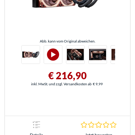
Abb. kann vom Original abweichen.
€ 216,90
inkl. MwSt. und zzgl. Versandkosten ab
€ 9,99
0.0 Stern
Jetzt bewerten
Details