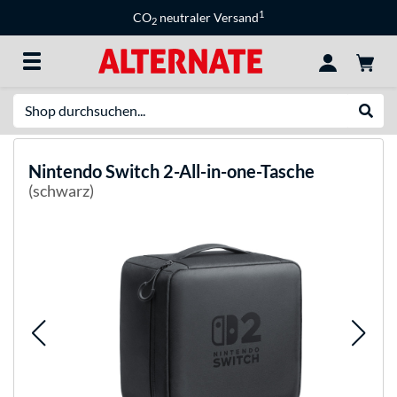
1
CO
neutraler Versand
2
Suche
Suche
Nintendo
Switch 2-All-in-one-Tasche
(schwarz)