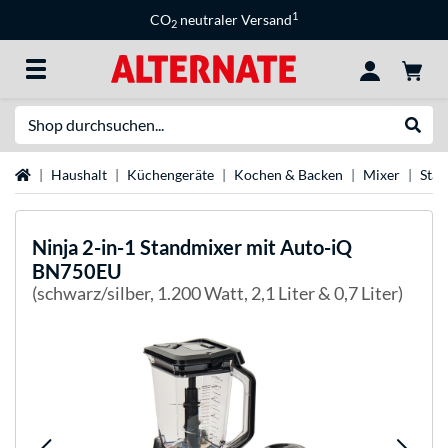
1
CO
neutraler Versand
2
Suche
Suche
Startseite
Haushalt
Küchengeräte
Kochen & Backen
Mixer
Sta
Ninja
2-in-1 Standmixer mit Auto-iQ
BN750EU
(schwarz/silber, 1.200 Watt, 2,1 Liter & 0,7 Liter)