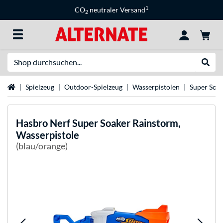
1
CO
neutraler Versand
2
Suche
Suche
Startseite
Spielzeug
Outdoor-Spielzeug
Wasserpistolen
Super Soa
Hasbro
Nerf Super Soaker Rainstorm,
Wasserpistole
(blau/orange)