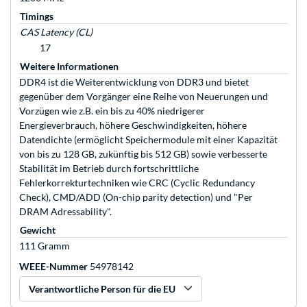
Timings
CAS Latency (CL)
17
Weitere Informationen
DDR4 ist die Weiterentwicklung von DDR3 und bietet
gegenüber dem Vorgänger eine Reihe von Neuerungen und
Vorzügen wie z.B. ein bis zu 40% niedrigerer
Energieverbrauch, höhere Geschwindigkeiten, höhere
Datendichte (ermöglicht Speichermodule mit einer Kapazität
von bis zu 128 GB, zukünftig bis 512 GB) sowie verbesserte
Stabilität im Betrieb durch fortschrittliche
Fehlerkorrekturtechniken wie CRC (Cyclic Redundancy
Check), CMD/ADD (On-chip parity detection) und "Per
DRAM Adressability".
Gewicht
111 Gramm
WEEE-Nummer
54978142
Verantwortliche Person für die EU