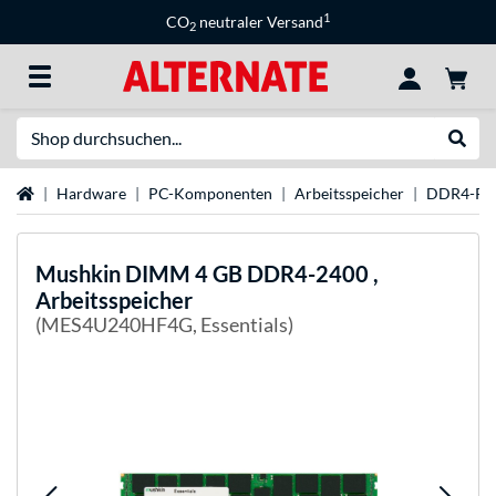
1
CO
neutraler Versand
2
Suche
Suche
Startseite
Hardware
PC-Komponenten
Arbeitsspeicher
DDR4-R
Mushkin
DIMM 4 GB DDR4-2400 ,
Arbeitsspeicher
(MES4U240HF4G, Essentials)