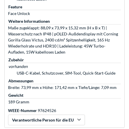
Feature
Face Unlock
Weitere Informationen
Maße zugeklappt: 88,09 x 73,99 x 15,32 mm (H x B x T) |
Wasserschutz nach IP48 | pOLED-Außdendisplay mit Corning
Gorilla Glass Victus, 2400 cd/m² Spitzenhelligkeit, 165 Hz
Wiederholrate und HDR10 | Ladeleistung: 45W Turbo-
Aufladen, 15W kabelloses Laden
Zubehör
vorhanden
USB-C-Kabel, Schutzcover, SIM-Tool, Quick-Start-Guide
Abmessungen
Breite: 73,99 mm x Höhe: 171,42 mm x Tiefe/Länge: 7,09 mm
Gewicht
189 Gramm
WEEE-Nummer
97624526
Verantwortliche Person für die EU