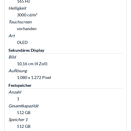
165 Hz
Helligkeit
3000 cd/m²
Touchscreen
vorhanden
Art
OLED
Sekundäres Display
Bild
10,16 cm (4 Zoll)
Auflösung
1.080 x 1.272 Pixel
Festspeicher
Anzahl
1
Gesamtkapazität
512 GB
Speicher 1
512 GB