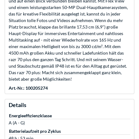
und auf einen Blick verbunden bleiben kannst. Mit Flex View
und einem leistungsstarken 50-MP Dual-Hauptkamerasystem,
das für kreative Flexibilität ausgelegt ist, kannst du in jeder
Situation tolle Fotos und Videos aufnehmen. Wenn du mehr
Platz brauchst, klappe das brillante 17,53 cm (6,9") große
Haupt-Display für immersives Entertainment und nahtloses
Multitasking auf - mit einer Wiederholrate von 165 Hz und
einer maximalen Helligkeit von bis zu 3000 cd/m². Mit dem
4500 mAh großen Akku und schneller Ladefunktion hält das
razr 70 plus den ganzen Tag Schritt. Und mit seinem Wasser-
und Staubschutz gemäß IP48 ist es für den Alltag gut gerüstet.
Das razr 70 plus: Macht sich zusammengeklappt ganz klein,
bietet aber große Möglichkeiten!
Art.-Nr.: 100205274
Details
Energieeffizienzklasse
A (A - G)
Batterielaufzeit pro Zyklus
48 h : 53 min