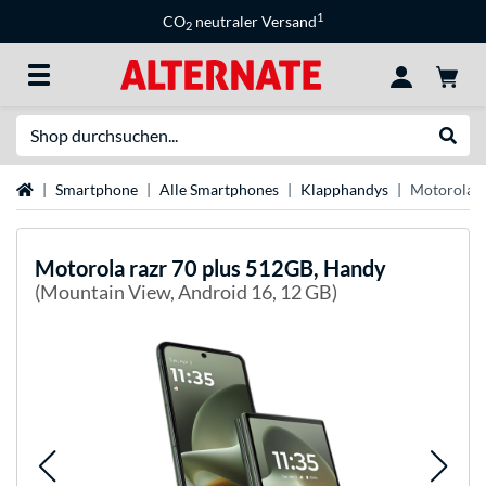
1
CO
neutraler Versand
2
Suche
Suche
Startseite
Smartphone
Alle Smartphones
Klapphandys
Motorola r
Motorola
razr 70 plus 512GB, Handy
(Mountain View, Android 16, 12 GB)