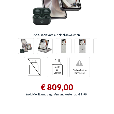
Abb. kann vom Original abweichen.
!
Sicherheits-
hinweise
€ 809,00
inkl. MwSt. und zzgl. Versandkosten ab
€ 9,99