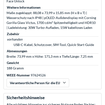
Face Unlock
Weitere Informationen
Maße zugeklappt: 88,08 x 73,99 x 15,85 mm (H x B x T) |
Wasserschutz nach IP48 | pOLED-Außdendisplay mit Corning
Gorilla Glass Victus, 1700 cd/m² Spitzenhelligkeit und HDR10
| Ladeleistung: 30W Turbo-Aufladen, 15W kabelloses Laden
Zubehör
vorhanden
USB-C-Kabel, Schutzcover, SIM-Tool, Quick-Start-Guide
Abmessungen
Breite: 73,99 mm x Höhe: 171,3 mm x Tiefe/Länge: 7,25 mm
Gewicht
188 Gramm
WEEE-Nummer
97624526
Verantwortliche Person für die EU
Sicherheitshinweise
Alle wichtigen Hinweise zur sicheren Nutzung finden Sie hier: