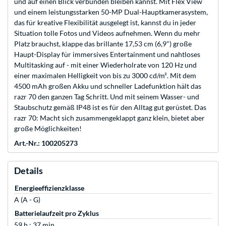
und auf einen Blick verbunden bleiben kannst. Mit Flex View
und einem leistungsstarken 50-MP Dual-Hauptkamerasystem,
das für kreative Flexibilität ausgelegt ist, kannst du in jeder
Situation tolle Fotos und Videos aufnehmen. Wenn du mehr
Platz brauchst, klappe das brillante 17,53 cm (6,9") große
Haupt-Display für immersives Entertainment und nahtloses
Multitasking auf - mit einer Wiederholrate von 120 Hz und
einer maximalen Helligkeit von bis zu 3000 cd/m². Mit dem
4500 mAh großen Akku und schneller Ladefunktion hält das
razr 70 den ganzen Tag Schritt. Und mit seinem Wasser- und
Staubschutz gemäß IP48 ist es für den Alltag gut gerüstet. Das
razr 70: Macht sich zusammengeklappt ganz klein, bietet aber
große Möglichkeiten!
Art.-Nr.: 100205273
Details
Energieeffizienzklasse
A (A - G)
Batterielaufzeit pro Zyklus
59 h : 37 min