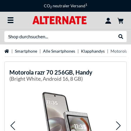
1
CO
neutraler Versand
2
Suche
Suche
Startseite
Smartphone
Alle Smartphones
Klapphandys
Motorola r
Motorola
razr 70 256GB, Handy
(Bright White, Android 16, 8 GB)