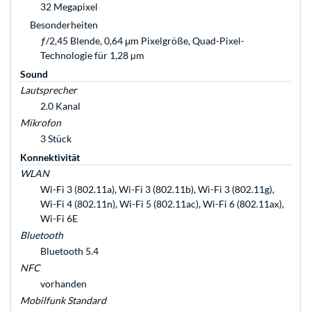
32 Megapixel
Besonderheiten
ƒ/2,45 Blende, 0,64 μm Pixelgröße, Quad-Pixel-
Technologie für 1,28 µm
Sound
Lautsprecher
2.0 Kanal
Mikrofon
3 Stück
Konnektivität
WLAN
Wi-Fi 3 (802.11a), Wi-Fi 3 (802.11b), Wi-Fi 3 (802.11g),
Wi-Fi 4 (802.11n), Wi-Fi 5 (802.11ac), Wi-Fi 6 (802.11ax),
Wi-Fi 6E
Bluetooth
Bluetooth 5.4
NFC
vorhanden
Mobilfunk Standard