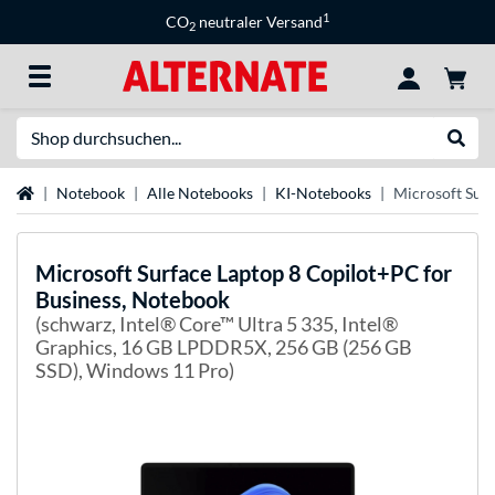
1
CO
neutraler Versand
2
Suche
Suche
Startseite
Notebook
Alle Notebooks
KI-Notebooks
Microsoft Surf
Microsoft
Surface Laptop 8 Copilot+PC for
Business, Notebook
(schwarz, Intel® Core™ Ultra 5 335, Intel®
Graphics, 16 GB LPDDR5X, 256 GB (256 GB
SSD), Windows 11 Pro)