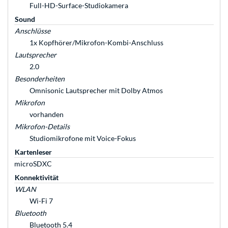
Full-HD-Surface-Studiokamera
Sound
Anschlüsse
1x Kopfhörer/Mikrofon-Kombi-Anschluss
Lautsprecher
2.0
Besonderheiten
Omnisonic Lautsprecher mit Dolby Atmos
Mikrofon
vorhanden
Mikrofon-Details
Studiomikrofone mit Voice-Fokus
Kartenleser
microSDXC
Konnektivität
WLAN
Wi-Fi 7
Bluetooth
Bluetooth 5.4