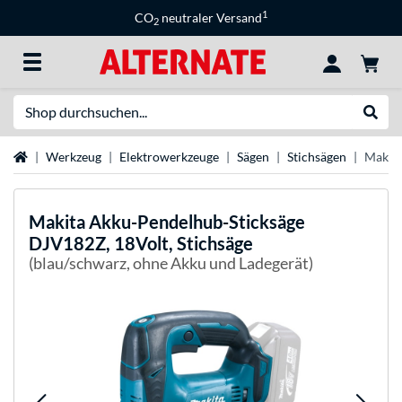
1
CO
neutraler Versand
2
Suche
Suche
Startseite
Werkzeug
Elektrowerkzeuge
Sägen
Stichsägen
Makita
Makita
Akku-Pendelhub-Sticksäge
DJV182Z, 18Volt, Stichsäge
(blau/schwarz, ohne Akku und Ladegerät)