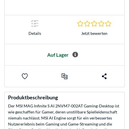
0.0 Stern
Jetzt bewerten
Details
Auf Lager
Produktbeschreibung
Der MSI MAG Infinite S AI 2NVM7-002AT Gaming-Desktop ist
wie geschaffen für Gamer, deren unstillbare Spielleidenschaft
niemals nachlässt. MSI AI Engine sorgt für ein verbessertes
Nutzererlebnis beim Gaming und Game-Streaming und die