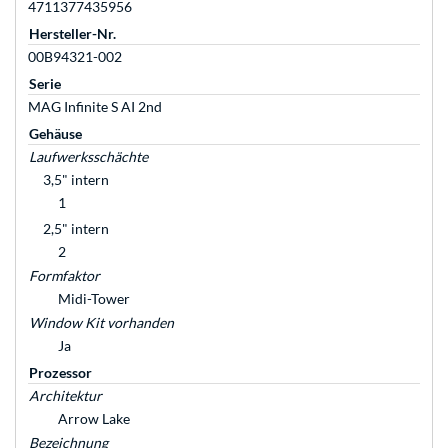
4711377435956
Hersteller-Nr.
00B94321-002
Serie
MAG Infinite S AI 2nd
Gehäuse
Laufwerksschächte
3,5" intern
1
2,5" intern
2
Formfaktor
Midi-Tower
Window Kit vorhanden
Ja
Prozessor
Architektur
Arrow Lake
Bezeichnung