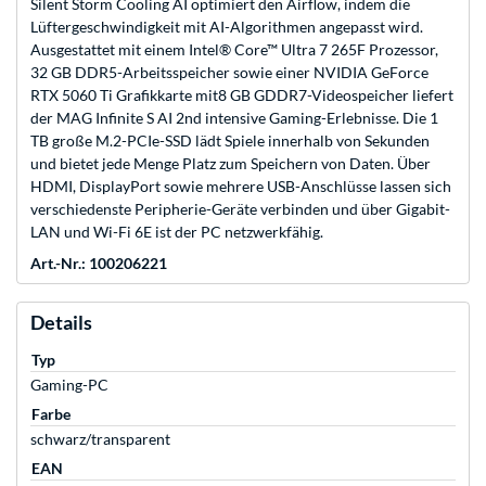
Silent Storm Cooling AI optimiert den Airflow, indem die
Lüftergeschwindigkeit mit AI-Algorithmen angepasst wird.
Ausgestattet mit einem Intel® Core™ Ultra 7 265F Prozessor,
32 GB DDR5-Arbeitsspeicher sowie einer NVIDIA GeForce
RTX 5060 Ti Grafikkarte mit8 GB GDDR7-Videospeicher liefert
der MAG Infinite S AI 2nd intensive Gaming-Erlebnisse. Die 1
TB große M.2-PCIe-SSD lädt Spiele innerhalb von Sekunden
und bietet jede Menge Platz zum Speichern von Daten. Über
HDMI, DisplayPort sowie mehrere USB-Anschlüsse lassen sich
verschiedenste Peripherie-Geräte verbinden und über Gigabit-
LAN und Wi-Fi 6E ist der PC netzwerkfähig.
Art.-Nr.: 100206221
Details
Typ
Gaming-PC
Farbe
schwarz/transparent
EAN