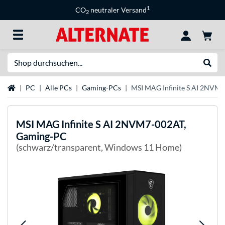
1
CO
neutraler Versand
2
Suche
Suche
Startseite
PC
Alle PCs
Gaming-PCs
MSI MAG Infinite S AI 2NVM
MSI
MAG Infinite S AI 2NVM7-002AT,
Gaming-PC
(schwarz/transparent, Windows 11 Home)