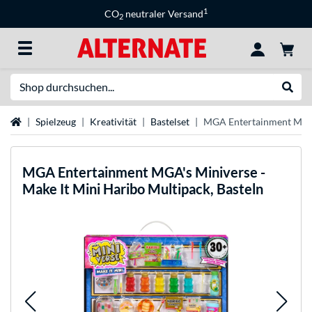
1
CO
neutraler Versand
2
Suche
Suche
Startseite
Spielzeug
Kreativität
Bastelset
MGA Entertainment MGA's
MGA Entertainment
MGA's Miniverse -
Make It Mini Haribo Multipack, Basteln