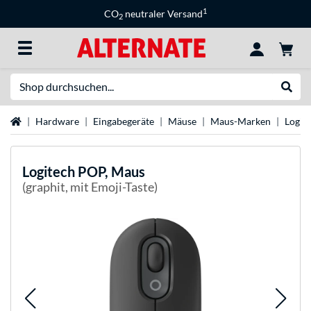
1
CO
neutraler Versand
2
Suche
Suche
Startseite
Hardware
Eingabegeräte
Mäuse
Maus-Marken
Logit
Logitech
POP, Maus
(graphit, mit Emoji-Taste)